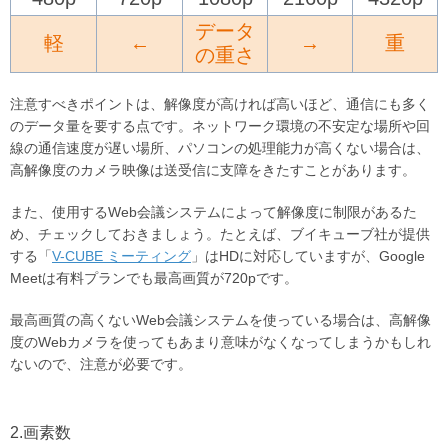
データ
軽
←
→
重
の重さ
注意すべきポイントは、解像度が高ければ高いほど、通信にも多く
のデータ量を要する点です。ネットワーク環境の不安定な場所や回
線の通信速度が遅い場所、パソコンの処理能力が高くない場合は、
高解像度のカメラ映像は送受信に支障をきたすことがあります。
また、使用するWeb会議システムによって解像度に制限があるた
め、チェックしておきましょう。たとえば、ブイキューブ社が提供
する「
V-CUBE ミーティング
」はHDに対応していますが、Google
Meetは有料プランでも最高画質が720pです。
最高画質の高くないWeb会議システムを使っている場合は、高解像
度のWebカメラを使ってもあまり意味がなくなってしまうかもしれ
ないので、注意が必要です。
2.画素数