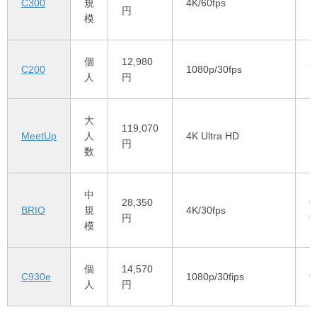
C300
規
4K/60fps
1
円
模
個
12,980
C200
1080p/30fps
7
人
円
大
119,070
MeetUp
人
4K Ultra HD
1
円
数
中
28,350
6
BRIO
規
4K/30fps
円
9
模
個
14,570
C930e
1080p/30fips
9
人
円