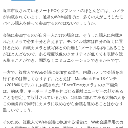
近年市販されているノートPCやタブレットのほとんどには、カメラ
が内蔵されています。通常のWeb会議では、多くの人がこうしたモ
バイル端末を使って参加するのではないでしょうか。
会議に参加するのが自分一人だけの場合は、そうした端末に内蔵さ
れたカメラで必要十分と言えます。モバイル端末は自分の近くに置
けるため、内蔵カメラと被写体との距離も1メートル以内にあること
がほとんどなので、ある程度映像のクオリティが低くても表情を読
み取ることができ、問題なくコミュニケーションできるからです。
一方で、複数人でWeb会議に参加する場合、内蔵カメラで会議を進
行するのは難しくなります。たとえば、MacBook Pro 13インチ
（2018年モデル）に内蔵された「FaceTimeカメラ」の水平画角
は、約60度。キーボードに手を伸ばせる距離にユーザーの顔がある
ことを想定して設計されているため、1部屋に離れて座る大勢の人を
この画角内で同時にカメラに収めながら会議を進めることはかなり
難しいでしょう。
そのため、複数人でWeb会議に参加する場合は、Web会議専用のカ