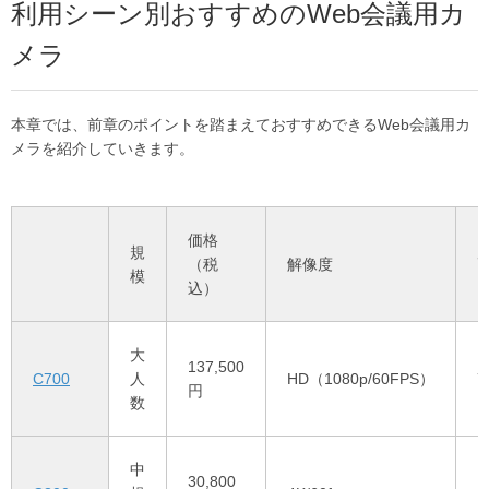
利用シーン別おすすめのWeb会議用カ
メラ
本章では、前章のポイントを踏まえておすすめできるWeb会議用カ
メラを紹介していきます。
価格
規
（税
解像度
模
込）
大
137,500
C700
人
HD（1080p/60FPS）
7
円
数
中
30,800