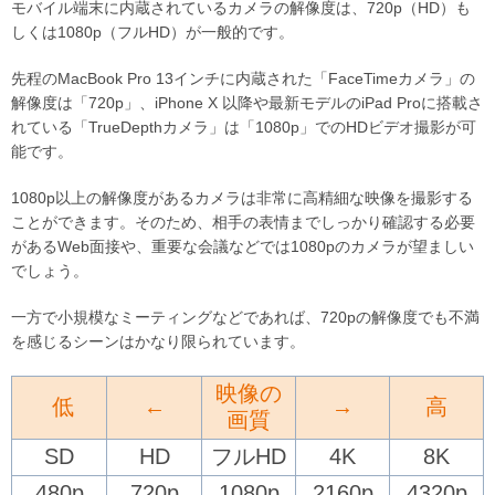
モバイル端末に内蔵されているカメラの解像度は、720p（HD）も
しくは1080p（フルHD）が一般的です。
先程のMacBook Pro 13インチに内蔵された「FaceTimeカメラ」の
解像度は「720p」、iPhone X 以降や最新モデルのiPad Proに搭載さ
れている「TrueDepthカメラ」は「1080p」でのHDビデオ撮影が可
能です。
1080p以上の解像度があるカメラは非常に高精細な映像を撮影する
ことができます。そのため、相手の表情までしっかり確認する必要
があるWeb面接や、重要な会議などでは1080pのカメラが望ましい
でしょう。
一方で小規模なミーティングなどであれば、720pの解像度でも不満
を感じるシーンはかなり限られています。
映像の
低
←
→
高
画質
SD
HD
フルHD
4K
8K
480p
720p
1080p
2160p
4320p