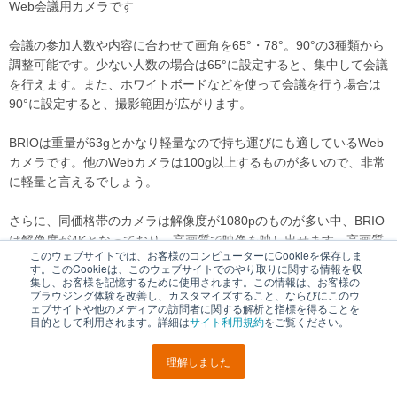
Web会議用カメラです
会議の参加人数や内容に合わせて画角を65°・78°。90°の3種類から
調整可能です。少ない人数の場合は65°に設定すると、集中して会議
を行えます。また、ホワイトボードなどを使って会議を行う場合は
90°に設定すると、撮影範囲が広がります。
BRIOは重量が63gとかなり軽量なので持ち運びにも適しているWeb
カメラです。他のWebカメラは100g以上するものが多いので、非常
に軽量と言えるでしょう。
さらに、同価格帯のカメラは解像度が1080pのものが多い中、BRIO
は解像度が4Kとなっており、高画質で映像を映し出せます。高画質
このウェブサイトでは、お客様のコンピューターにCookieを保存しま
でコスパの良いカメラをお探しの方におすすめです。
す。このCookieは、このウェブサイトでのやり取りに関する情報を収
集し、お客様を記憶するために使用されます。この情報は、お客様の
ブラウジング体験を改善し、カスタマイズすること、ならびにこのウ
>>
「BRIO」の商品ページを見る
ェブサイトや他のメディアの訪問者に関する解析と指標を得ることを
目的として利用されます。詳細は
サイト利用規約
をご覧ください。
BRIOについて詳しく知りたい方は「
ロジクール BRIOを徹底検証！
4K画質・軽量が魅力のWebカメラ
」で解説していますので、併せて
理解しました
ご覧ください。