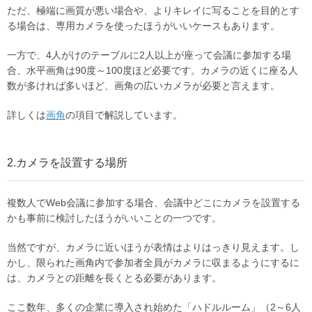
ただ、極端に画質が悪い場合や、よりキレイに写ることを目的とす
る場合は、専用カメラを使ったほうがいいケースもあります。
一方で、4人がけのテーブルに2人以上が座って会議に参加する場
合、水平画角は90度～100度ほど必要です。カメラの近くに座る人
数が多ければ多いほど、画角の広いカメラが必要と言えます。
詳しくは
画角
の項目で解説しています。
2.カメラを設置する場所
複数人でWeb会議に参加する場合、会議中どこにカメラを設置する
かも事前に検討したほうがいいことの一つです。
当然ですが、カメラに近いほうが表情はよりはっきり見えます。し
かし、限られた画角内で参加者全員がカメラに収まるようにするに
は、カメラとの距離を長くとる必要があります。
ここ数年、多くの企業に導入され始めた「ハドルルーム」（2～6人