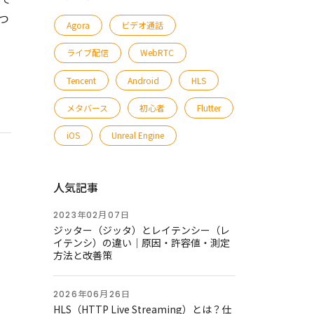
立つ
Agora
ビデオ通話
ライブ配信
WebRTC
Tencent
Android
HLS
メタバース
初心者
Flutter
iOS
Unreal Engine
人気記事
2023年02月07日
ジッター（ジッタ）とレイテンシー（レ
イテンシ）の違い｜原因・許容値・測定
方法と改善策
2026年06月26日
HLS（HTTP Live Streaming）とは？仕