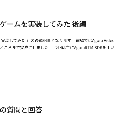
ゲームを実装してみた 後編
してみた 」の後編記事となります。 前編ではAgora Vide
ころまで完成させました。 今回は主にAgoraRTM SDKを用
での質問と回答