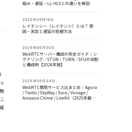
組み・遅延・LL-HLSとの違いを解説
2025年09月19日
レイテンシー（レイテンシ）とは？ 原
因・測定と遅延の短縮方法
2026年06月30日
WebRTCサーバー構成の完全ガイド｜シ
グナリング／STUN・TURN／SFUの役割
と構成例【2026年版】
声
2025年09月04日
ッ
WebRTC商用サービス比まとめ｜Agora
無
/ Twilio / SkyWay / Sora / Vonage /
Amazon Chime / LiveKit（2025年最新
こ
版）
減
、