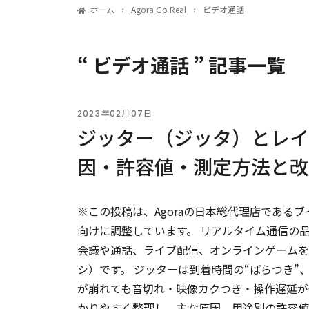
ホーム
Agora Go Real
ビデオ通話
“ ビデオ通話 ” 記事一覧
2023年02月07日
ジッター（ジッタ）とレイ
因・許容値・測定方法と改
※この投稿は、Agoraの日本総代理店であるブ
向けに調整しています。 リアルタイム通信の
会議や通話、ライブ配信、オンラインゲームを
シ）です。 ジッターは到着時間の“ばらつき”
が崩れても音切れ・映像カクつき・操作遅延が
かりやすく整理し、主な原因、用途別の許容値