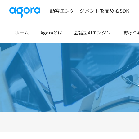
顧客エンゲージメントを高めるSDK
ホーム
Agoraとは
会話型AIエンジン
技術ド
導入事例
クイッ
開発パートナー
開発者
技術サ
Tencen