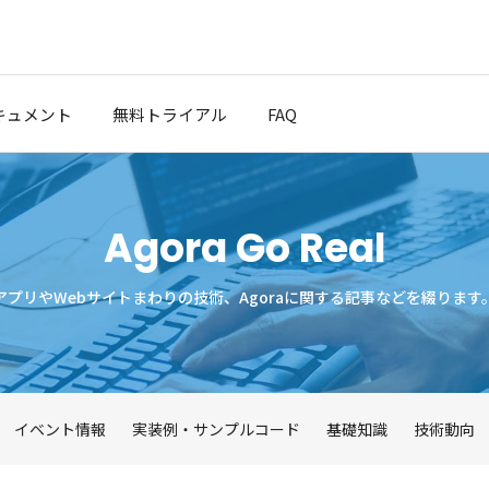
キュメント
無料トライアル
FAQ
クスタート
Agora Go Real
ブログ
ポート
アプリやWebサイトまわりの技術、Agoraに関する記事などを綴ります
t Cloud
イベント情報
実装例・サンプルコード
基礎知識
技術動向