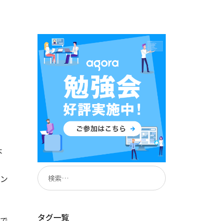
本
。
ン
ら
わ
タグ一覧
で