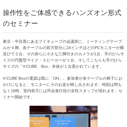
操作性をご体感できるハンズオン形式
のセミナー
東京・中目黒にあるブイキューブの会議室に、ミーティングテーブ
ルが４脚。各テーブルの前方部分に24インチほどのPCモニターが横
並びで２台、その傍らに小さな三脚付きのカメラが1台、手のひらサ
イズの円盤型マイク・スピーカーが１台、そしてこちらも手のひら
サイズの「V-CUBE Box」本体が１台置かれています。
V-CUBE Boxの電源は既に「ON」。参加者が各テーブルの椅子にお
かけになると、モニターにそのお姿が映し出されます。時刻は間も
なく16時、室内前方には司会進行役の女性スタッフが現れます。セ
ミナー開始です。