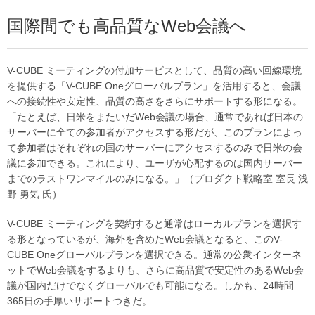
国際間でも高品質なWeb会議へ
V-CUBE ミーティングの付加サービスとして、品質の高い回線環境
を提供する「V-CUBE Oneグローバルプラン」を活用すると、会議
への接続性や安定性、品質の高さをさらにサポートする形になる。
「たとえば、日米をまたいだWeb会議の場合、通常であれば日本の
サーバーに全ての参加者がアクセスする形だが、このプランによっ
て参加者はそれぞれの国のサーバーにアクセスするのみで日米の会
議に参加できる。これにより、ユーザが心配するのは国内サーバー
までのラストワンマイルのみになる。」（プロダクト戦略室 室長 浅
野 勇気 氏）
V-CUBE ミーティングを契約すると通常はローカルプランを選択す
る形となっているが、海外を含めたWeb会議となると、このV-
CUBE Oneグローバルプランを選択できる。通常の公衆インターネ
ットでWeb会議をするよりも、さらに高品質で安定性のあるWeb会
議が国内だけでなくグローバルでも可能になる。しかも、24時間
365日の手厚いサポートつきだ。