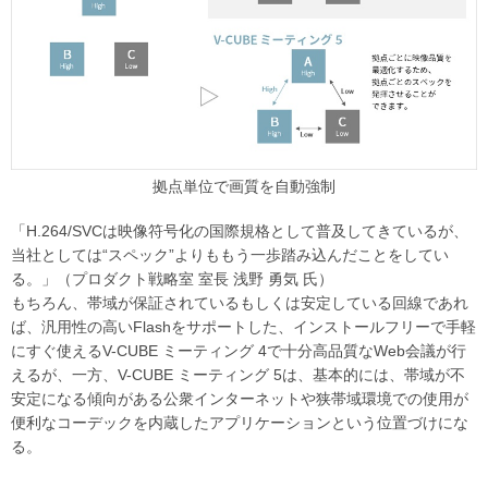
拠点単位で画質を自動強制
「H.264/SVCは映像符号化の国際規格として普及してきているが、
当社としては“スペック”よりももう一歩踏み込んだことをしてい
る。」（プロダクト戦略室 室長 浅野 勇気 氏）
もちろん、帯域が保証されているもしくは安定している回線であれ
ば、汎用性の高いFlashをサポートした、インストールフリーで手軽
にすぐ使えるV-CUBE ミーティング 4で十分高品質なWeb会議が行
えるが、一方、V-CUBE ミーティング 5は、基本的には、帯域が不
安定になる傾向がある公衆インターネットや狭帯域環境での使用が
便利なコーデックを内蔵したアプリケーションという位置づけにな
る。