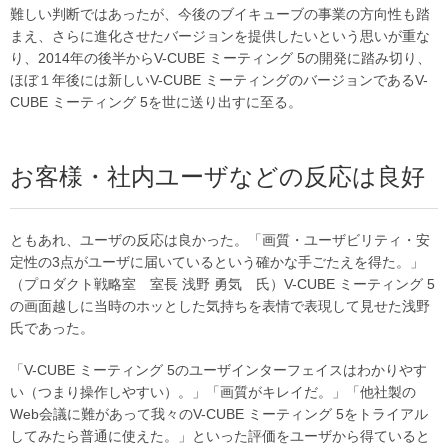
難しい判断ではあったが、今後のブイキューブの事業の方向性も踏
まえ、さらに進化させたバージョンを提供したいという思いが重な
り、2014年の後半からV-CUBE ミーティング 5の開発に踏み切り、
ほぼ１年後には新しいV-CUBE ミーティングのバージョンであるV-
CUBE ミーティング 5を世に送り出すに至る。
お客様・社内ユーザなどの反応は良好
ともあれ、ユーザの反応は良かった。「画質・ユーザビリティ・安
定性の3点がユーザに届いているという確かな手ごたえを得た。」
（プロダクト戦略室 室長 浅野 勇気 氏）V-CUBE ミーティング 5
の画面越しに当時のホッとした気持ちを表情で表現して見せた浅野
氏であった。
「V-CUBE ミーティング 5のユーザインターフェイスはわかりやす
い（つまり操作しやすい）。」「画質がキレイだ。」「他社製の
Web会議に難があって我々のV-CUBE ミーティング 5をトライアル
してみたら普通に使えた。」といった評価をユーザから得ていると