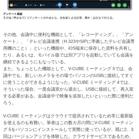
その他、会議中に便利な機能として、「レコーディング」、「アン
ケート」、「テレビ会議連携（H.323やSIPに準拠したテレビ会議専
用機のこと）」といった機能や、iOS端末に保存した資料を共有し
たり、あるいは、モバイル版では別アプリを起動していても会議を
継続できるようにもなっている。
また、ちょっとした機能として、V-CUBE ミーティング 5では、会
議中でも、新しいカメラをその場でパソコンのUSBに接続してすぐ
に使うことができるようになった。V-CUBE ミーティング 4では、
そういった場合、一度会議室から退出し、USBに接続して、再入室
する必要がある。会議途中で映像を追加したいといった際に便利だ
ろう。
V-CUBE ミーティングはクラウドで提供されているため常に最新版
を使えるのも有難い。筆者はこの数カ月の間にV-CUBE ミーティン
グ 5をパソコンにインストールして実際に使っているが、既に2、3
回はバージョンアップを体験した。クラウドサービスであるため、