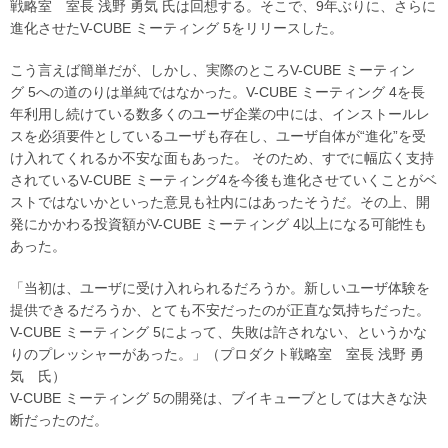
戦略室 室長 浅野 勇気 氏は回想する。そこで、9年ぶりに、さらに
進化させたV-CUBE ミーティング 5をリリースした。
こう言えば簡単だが、しかし、実際のところV-CUBE ミーティン
グ 5への道のりは単純ではなかった。V-CUBE ミーティング 4を長
年利用し続けている数多くのユーザ企業の中には、インストールレ
スを必須要件としているユーザも存在し、ユーザ自体が“進化”を受
け入れてくれるか不安な面もあった。 そのため、すでに幅広く支持
されているV-CUBE ミーティング4を今後も進化させていくことがベ
ストではないかといった意見も社内にはあったそうだ。その上、開
発にかかわる投資額がV-CUBE ミーティング 4以上になる可能性も
あった。
「当初は、ユーザに受け入れられるだろうか。新しいユーザ体験を
提供できるだろうか、とても不安だったのが正直な気持ちだった。
V-CUBE ミーティング 5によって、失敗は許されない、というかな
りのプレッシャーがあった。」（プロダクト戦略室 室長 浅野 勇
気 氏）
V-CUBE ミーティング 5の開発は、ブイキューブとしては大きな決
断だったのだ。