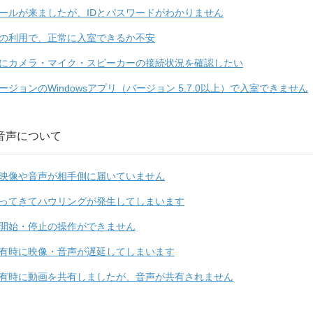
ールが来ましたが、IDとパスワードがわかりません
の利用で、正常に入室できるか不安
にカメラ・マイク・スピーカーの接続状況を確認したい
ージョンのWindowsアプリ（バージョン 5.7.0以上）で入室できません
音声について
映像や音声が相手側に届いていません
ってきてハウリングが発生してしまいます
開始・停止の操作ができません
有時に映像・音声が遅延してしまいます
有時に動画を共有しましたが、音声が共有されません