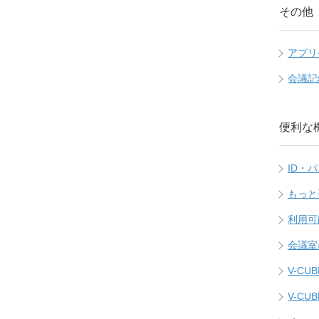
その他
アプリ
会議記
便利な
ID・
もっと
利用可
会議室
V-C
V-C