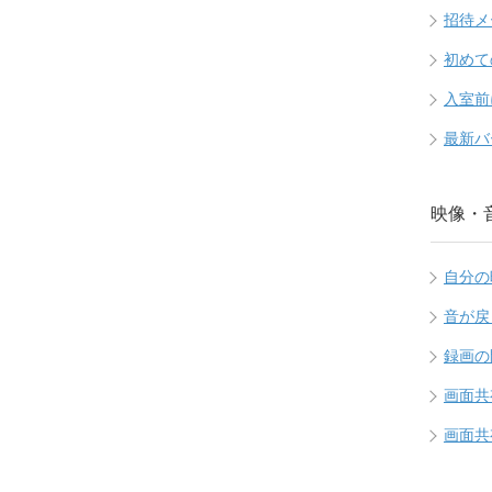
招待メ
初めて
入室前
最新バ
映像・
自分の
音が戻
録画の
画面共
画面共