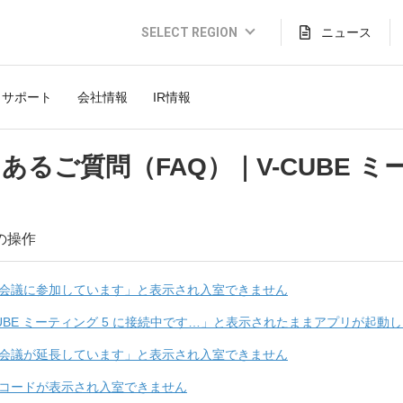
SELECT REGION
ニュース
Global Website (English)
サポート
会社情報
IR情報
JAPAN (日本語)
USA (English)
あるご質問（FAQ）｜V-CUBE ミ
THAILAND (Thai)
INDONESIA (Bahasa)
の操作
TAIWAN(繁體)
会議に参加しています」と表示され入室できません
CUBE ミーティング 5 に接続中です…」と表示されたままアプリが起動
会議が延長しています」と表示され入室できません
コードが表示され入室できません