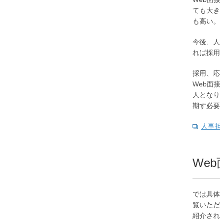
ても大き
も高い。
今後、人
れば採用
採用、応
Web面
人となり
期す必要
人事
We
では具体
覧いただ
紹介され