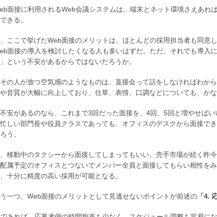
eb面接に利用されるWeb会議システムは、端末とネット環境さえあれ
できる。
、ここで挙げたWeb面接のメリットは、ほとんどの採用担当者も同意
eb面接の導入を検討したくなる人も多いはずだ。ただ、それでも導入
」という不安があるからではないだろうか。
その人が放つ空気感のようなものは、直接会って話をしなければわから
や音質が大幅に向上しており、仕草、表情、口調などについても、かな
不安があるのなら、これまで3回だった面接を、4回、5回と増やせばい
忙しい部門長や役員クラスであっても、オフィスのデスクから面接でき
ろう。
、移動中のタクシーから面接してしまってもいい。売手市場が続く昨今
配属予定のオフィスとつないでメンバー全員と面接してもらい相性をみ
、十分に精度の高い採用が可能となる。
う一つ、Web面接のメリットとして見逃せないポイントが前述の
「4.
接であれば、応募者側の時間拘束も少なく、スケジュール調整も容易に