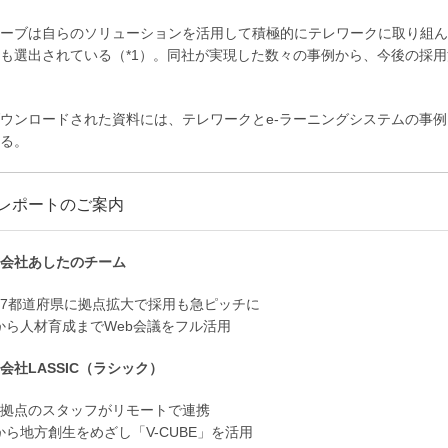
ーブは自らのソリューションを活用して積極的にテレワークに取り組んで
も選出されている（*1）。同社が実現した数々の事例から、今後の採
ウンロードされた資料には、テレワークとe-ラーニングシステムの事
る。
レポートのご案内
式会社あしたのチーム
47都道府県に拠点拡大で採用も急ピッチに
から人材育成までWeb会議をフル活用
会社LASSIC（ラシック）
8拠点のスタッフがリモートで連携
から地方創生をめざし「V-CUBE」を活用