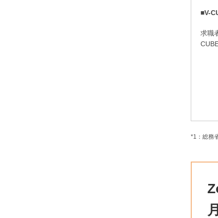
■V
求職
CU
*1：総