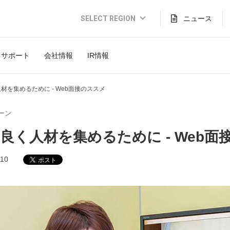
SELECT REGION
ニュース
Global Website (English)
サポート
会社情報
IR情報
JAPAN (日本語)
USA (English)
材を集めるために - Web面接のススメ
THAILAND (Thai)
ーン
INDONESIA (Bahasa)
良く人材を集めるために - Web面
TAIWAN(繁體)
.10