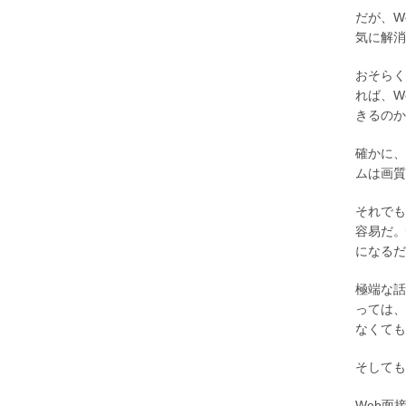
だが、W
気に解消
おそらく
れば、W
きるのか
確かに、
ムは画質
それでも
容易だ。
になるだ
極端な話
っては、
なくても
そしても
Web面