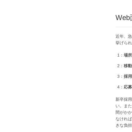
We
近年、急
挙げられ
場所
移動
採用
応募
新卒採用
い。また
間がかか
なければ
きな負担