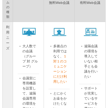
ム
無料Web会議
有料Web会議
の
種
類
利
用
ニ
ー
大人数で
多拠点の
遠隔会議
ズ
の会議
利用では
の環境を
（グルー
なく、
１
導入して
プ 対 グル
対１のコ
いない相
ープ）
ミュニケ
手とも会
ーション
議を行い
にだけ利
たい
会議室に
用したい
専用機器
を設置し
サポート
て、遠隔
とにかく
が充実し
会議専用
お金をか
ているサ
の環境を
けたくな
ービスを