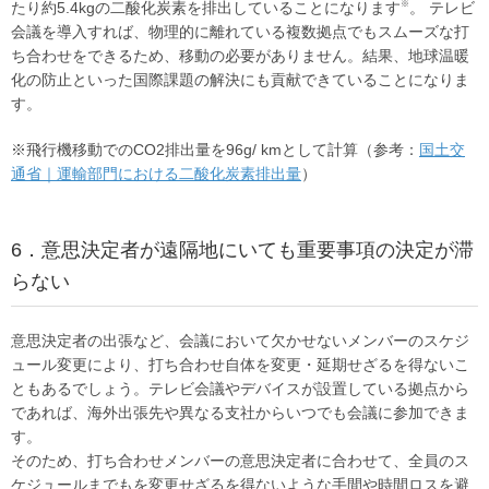
※
たり約5.4kgの二酸化炭素を排出していることになります
。 テレビ
会議を導入すれば、物理的に離れている複数拠点でもスムーズな打
ち合わせをできるため、移動の必要がありません。結果、地球温暖
化の防止といった国際課題の解決にも貢献できていることになりま
す。
※飛行機移動でのCO2排出量を96g/ kmとして計算（参考：
国土交
通省｜運輸部門における二酸化炭素排出量
）
6．意思決定者が遠隔地にいても重要事項の決定が滞
らない
意思決定者の出張など、会議において欠かせないメンバーのスケジ
ュール変更により、打ち合わせ自体を変更・延期せざるを得ないこ
ともあるでしょう。テレビ会議やデバイスが設置している拠点から
であれば、海外出張先や異なる支社からいつでも会議に参加できま
す。
そのため、打ち合わせメンバーの意思決定者に合わせて、全員のス
ケジュールまでもを変更せざるを得ないような手間や時間ロスを避