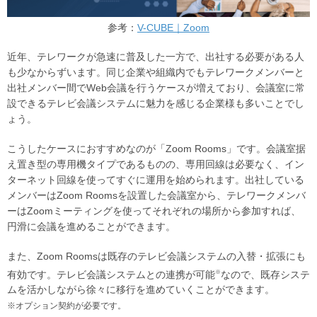
参考：
V-CUBE｜Zoom
近年、テレワークが急速に普及した一方で、出社する必要がある人
も少なからずいます。同じ企業や組織内でもテレワークメンバーと
出社メンバー間でWeb会議を行うケースが増えており、会議室に常
設できるテレビ会議システムに魅力を感じる企業様も多いことでし
ょう。
こうしたケースにおすすめなのが「Zoom Rooms」です。会議室据
え置き型の専用機タイプであるものの、専用回線は必要なく、イン
ターネット回線を使ってすぐに運用を始められます。出社している
メンバーはZoom Roomsを設置した会議室から、テレワークメンバ
ーはZoomミーティングを使ってそれぞれの場所から参加すれば、
円滑に会議を進めることができます。
また、Zoom Roomsは既存のテレビ会議システムの入替・拡張にも
※
有効です。テレビ会議システムとの連携が可能
なので、既存システ
ムを活かしながら徐々に移行を進めていくことができます。
※オプション契約が必要です。