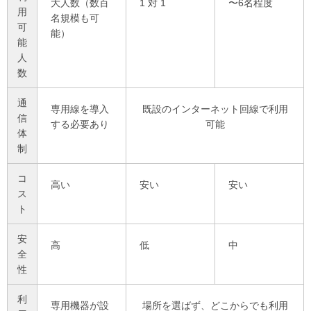
大人数（数百
1 対 1
〜6名程度
用
名規模も可
可
能）
能
人
数
通
専用線を導入
既設のインターネット回線で利用
信
する必要あり
可能
体
制
コ
高い
安い
安い
ス
ト
安
高
低
中
全
性
利
専用機器が設
場所を選ばず、どこからでも利用