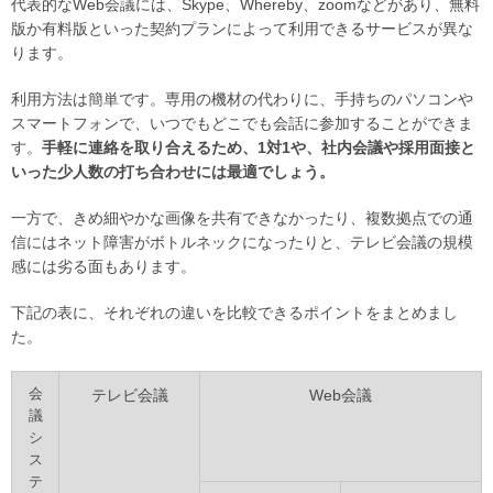
代表的なWeb会議には、Skype、Whereby、zoomなどがあり、無料
版か有料版といった契約プランによって利用できるサービスが異な
ります。
利用方法は簡単です。専用の機材の代わりに、手持ちのパソコンや
スマートフォンで、いつでもどこでも会話に参加することができま
す。
手軽に連絡を取り合えるため、1対1や、社内会議や採用面接と
いった少人数の打ち合わせには最適でしょう。
一方で、きめ細やかな画像を共有できなかったり、複数拠点での通
信にはネット障害がボトルネックになったりと、テレビ会議の規模
感には劣る面もあります。
下記の表に、それぞれの違いを比較できるポイントをまとめまし
た。
会
テレビ会議
Web会議
議
シ
ス
テ