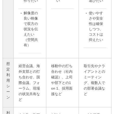
作りたい
い
選びたい
解像度の
使いやす
良い映像
さや安全
で双方の
性は確保
状況を伝
しつつ、
えたい
コストは
（空間共
抑えたい
有）
想
経営会議、海
移動中の打ち
取引先やクラ
定
外支部との打
合わせ（社内
イアントとの
利
ち合わせ、国
確認）、上司
ミーティン
用
際会議、フォ
や部下との1
グ、複数人で
シ
ーラム、現場
on 1、採用面
の部署会議な
ー
の状況共有な
接など
ど
ン
ど
利