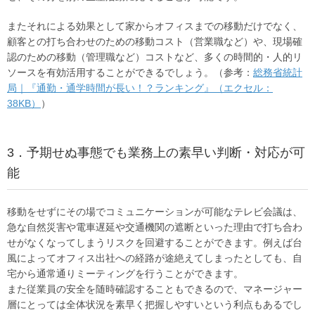
またそれによる効果として家からオフィスまでの移動だけでなく、
顧客との打ち合わせのための移動コスト（営業職など）や、現場確
認のための移動（管理職など）コストなど、多くの時間的・人的リ
ソースを有効活用することができるでしょう。（参考：
総務省統計
局｜『通勤・通学時間が長い！？ランキング』（エクセル：
38KB）
）
3．予期せぬ事態でも業務上の素早い判断・対応が可
能
移動をせずにその場でコミュニケーションが可能なテレビ会議は、
急な自然災害や電車遅延や交通機関の遮断といった理由で打ち合わ
せがなくなってしまうリスクを回避することができます。例えば台
風によってオフィス出社への経路が途絶えてしまったとしても、自
宅から通常通りミーティングを行うことができます。
また従業員の安全を随時確認することもできるので、マネージャー
層にとっては全体状況を素早く把握しやすいという利点もあるでし