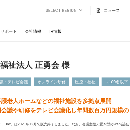
SELECT REGION
ニュース
Global Website (English)
サポート
会社情報
IR情報
JAPAN (日本語)
USA (English)
THAILAND (Thai)
福祉法人 正勇会 様
INDONESIA (Bahasa)
TAIWAN(繁體)
会議・テレビ会議
オンライン研修
医療・福祉
～100名以下
養護老人ホームなどの福祉施設を多拠点展開
間会議や研修をテレビ会議化し年間数百万円規模の
UBE Box」は2021年12月で販売終了しました。なお、会議室据え置き型のWeb会議