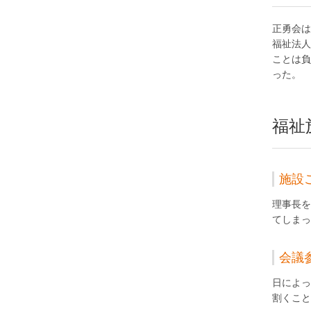
正勇会は
福祉法人
ことは負
った。
福祉
施設
理事長を
てしまっ
会議
日によっ
割くこと