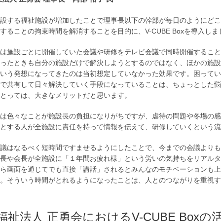
設する福祉施設が増加したことで理事長以下の幹部が毎日のようにどこ
することの拘束時間を解消することを目的に、V-CUBE Boxを導入しま
は施設ごとに開催していた会議や研修をテレビ会議で同時開催すること
ったときも自分の施設だけで解決しようとするのではなく、ほかの施設
いう発想になってきたのは当初想定していなかった効果です。困ってい
で共有して日々解決していく手段になっていることは、ちょっとした悩
とっては、大きなメリットだと思います。
は色々なことが施設長の負担になりがちですが、虐待の問題や冬場の感
とする人が全施設に責任を持って情報を伝えて、研修していくという流
議はなるべく短時間ですませるようにしたことで、今までの会議よりも
長や会長が全施設に「１年間お疲れ様」という労いの気持ちをリアルタ
ら画面を通じてでも直接「講話」されるとみんなのモチベーションも上
。そういう時間がとれるようになったことは、人とのつながりを重視す
福祉法人 正勇会におけるV-CUBE Boxの