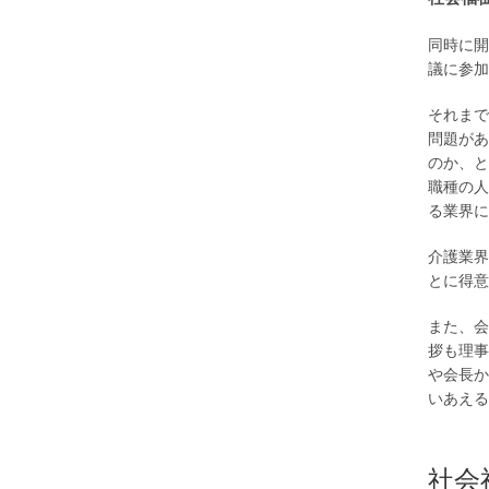
同時に開
議に参加
それまで
問題があ
のか、と
職種の人
る業界に
介護業界
とに得意
また、会
拶も理事
や会長か
いあえる
社会