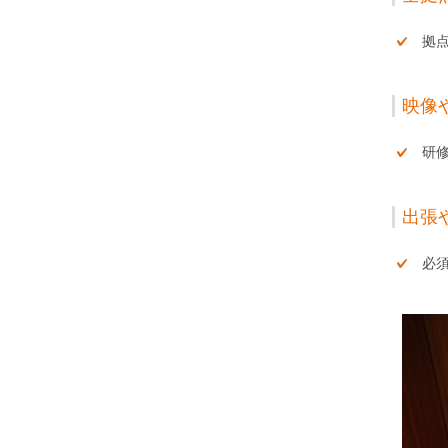
拠
映像
研
出張
必