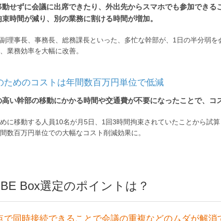
移動せずに会議に出席できたり、外出先からスマホでも参加できる
拘束時間が減り、別の業務に割ける時間が増加。
副理事長、事務長、総務課長といった、多忙な幹部が、1日の半分弱を
、業務効率を大幅に改善。
のためのコストは年間数百万円単位で低減
の高い幹部の移動にかかる時間や交通費が不要になったことで、コ
めに移動する人員10名が月5日、1回3時間拘束されていたことから試
間数百万円単位での大幅なコスト削減効果に。
CUBE Box選定のポイントは？
点で同時接続できることで会議の重複などのムダが解消