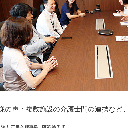
様の声：複数施設の介護士間の連携など
法人 正勇会 理事長 阿部 裕子 氏