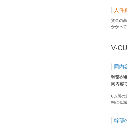
人件
賃金の高
かかって
V-C
同内
幹部が
同内容
6ヵ所の
幅に低減
幹部