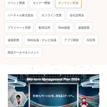
イベント開催
セミナー開催
オンライン研修
バーチャル株主総会
オンライン営業
会社説明会
プライベート空間
動画活用
Web面接
遠隔授業
遠隔医療
Web会議・テレビ会議
アプリ開発
AI活用
商談データマネジメント