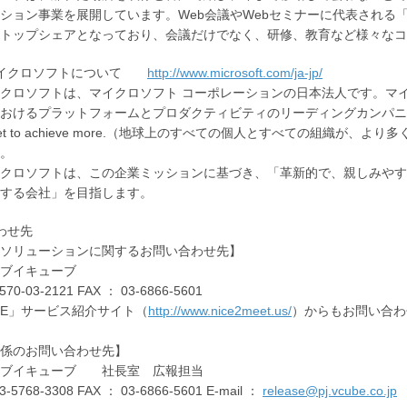
ション事業を展開しています。Web会議やWebセミナーに代表される「V-
トップシェアとなっており、会議だけでなく、研修、教育など様々なコ
マイクロソフトについて
http://www.microsoft.com/ja-jp/
クロソフトは、マイクロソフト コーポレーションの日本法人です。マイ
けるプラットフォームとプロダクティビティのリーディングカンパニーで、「Empower e
planet to achieve more.（地球上のすべての個人とすべての組
。
クロソフトは、この企業ミッションに基づき、「革新的で、親しみやす
する会社」を目指します。
わせ先
ソリューションに関するお問い合わせ先】
ブイキューブ
570-03-2121 FAX ： 03-6866-5601
UBE」サービス紹介サイト（
http://www.nice2meet.us/
）からもお問い合わ
係のお問い合わせ先】
社ブイキューブ 社長室 広報担当
3-5768-3308 FAX ： 03-6866-5601 E-mail ：
release@pj.vcube.co.jp