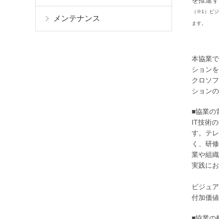
（※1）ビ
メンテナンス
ます。
本協業で
ションを
クロソフ
ションの
■協業の
IT技術
す。テレ
く、研修
業や組織
実践にお
ビジュア
付加価値
■協業の