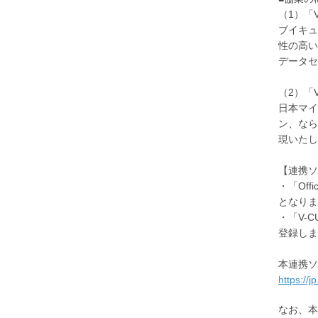
（1）「V
ブイキュ
性の高い
データセ
（2）「V
日本マイク
ン、なら
現いたし
【連携ソ
・「Of
となりま
・「V-
登録しま
本連携ソ
https://
なお、本