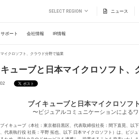
SELECT REGION
ニュース
Global Website (English)
サポート
会社情報
IR情報
JAPAN (日本語)
USA (English)
本マイクロソフト、クラウド分野で協業
THAILAND (Thai)
イキューブと日本マイクロソフト、
INDONESIA (Bahasa)
.02
TAIWAN(繁體)
ブイキューブと日本マイクロソフ
〜ビジュアルコミュニケーションによるワ
ブイキューブ（本社：東京都目黒区、代表取締役社長：間下直晃、以下
、代表執行役 社長：平野 拓也、以下 日本マイクロソフト）は、ビジ
るため、両社クラウドサービスを連携し、協業することを発表いたしま