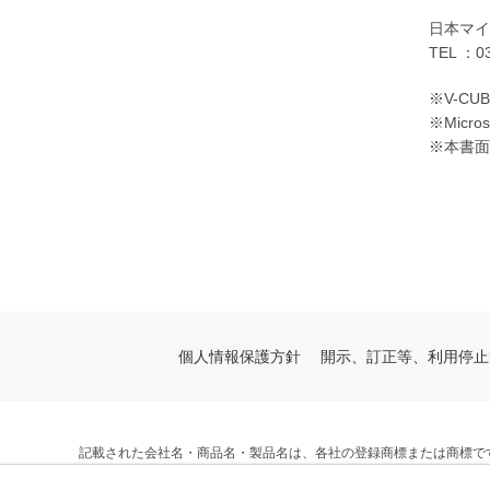
日本マイ
TEL ：0
※V-C
※Micr
※本書面
個人情報保護方針
開示、訂正等、利用停止
記載された会社名・商品名・製品名は、各社の登録商標または商標で
© V-cube, Inc. All Rights Reserved.