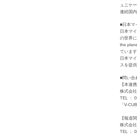
ュニケー
連続国内
■日本
日本マイ
の世界にお
the 
ています
日本マイ
スを提供
■問い合
【本連携
株式会社
TEL ： 0
「V-C
【報道関
株式会
TEL ： 0