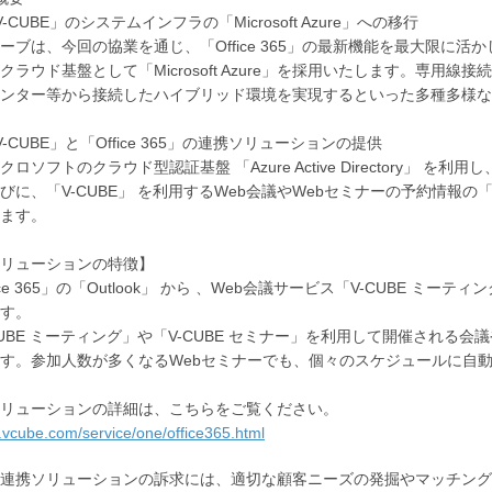
-CUBE」のシステムインフラの「Microsoft Azure」への移行
ーブは、今回の協業を通じ、「Office 365」の最新機能を最大限に活
クラウド基盤として「Microsoft Azure」を採用いたします。専
ンター等から接続したハイブリッド環境を実現するといった多種多様な
-CUBE」と「Office 365」の連携ソリューションの提供
ロソフトのクラウド型認証基盤 「Azure Active Directory」 を利用
びに、「V-CUBE」 を利用するWeb会議やWebセミナーの予約情報の「Of
ます。
リューションの特徴】
fice 365」の「Outlook」 から 、Web会議サービス「V-CUBE
す。
CUBE ミーティング」や「V-CUBE セミナー」を利用して開催される会
す。参加人数が多くなるWebセミナーでも、個々のスケジュールに自
リューションの詳細は、こちらをご覧ください。
jp.vcube.com/service/one/office365.html
連携ソリューションの訴求には、適切な顧客ニーズの発掘やマッチング