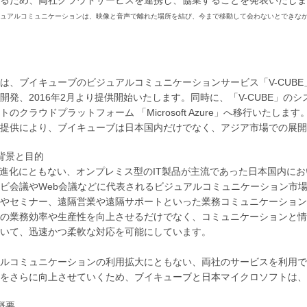
ジュアルコミュニケーションは、映像と音声で離れた場所を結び、今まで移動して会わないとできなか
は、ブイキューブのビジュアルコミュニケーションサービス「V-CUBE」と
開発、2016年2月より提供開始いたします。同時に、「V-CUBE」のシステム
トのクラウドプラットフォーム 「Microsoft Azure」へ移行いた
提供により、ブイキューブは日本国内だけでなく、アジア市場での展開
背景と目的
の進化にともない、オンプレミス型のIT製品が主流であった日本国内に
ビ会議やWeb会議などに代表されるビジュアルコミュニケーション市
やセミナー、遠隔営業や遠隔サポートといった業務コミュニケーションで
の業務効率や生産性を向上させるだけでなく、コミュニケーションと情
いて、迅速かつ柔軟な対応を可能にしています。
ルコミュニケーションの利用拡大にともない、両社のサービスを利用で
をさらに向上させていくため、ブイキューブと日本マイクロソフトは、
概要