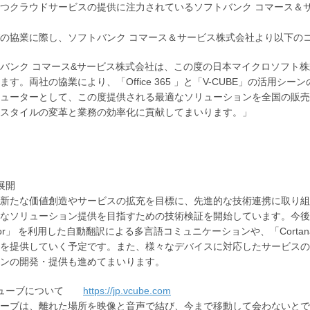
つクラウドサービスの提供に注力されているソフトバンク コマース＆
の協業に際し、ソフトバンク コマース＆サービス株式会社より以下の
バンク コマース&サービス株式会社は、この度の日本マイクロソフト
ます。両社の協業により、「Office 365 」と「V-CUBE」の活
ューターとして、この度提供される最適なソリューションを全国の販売
スタイルの変革と業務の効率化に貢献してまいります。」
展開
新たな価値創造やサービスの拡充を目標に、先進的な技術連携に取り組
なソリューション提供を目指すための技術検証を開始しています。今後、ブイ
lator」 を利用した自動翻訳による多言語コミュニケーションや、「Cortana 
を提供していく予定です。また、様々なデバイスに対応したサービスの提供に
ンの開発・提供も進めてまいります。
キューブについて
https://jp.vcube.com
ーブは、離れた場所を映像と音声で結び、今まで移動して会わないとで