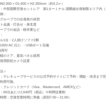
,000 × D1,600 × H2,350mm（約3.2㎡）
：中部国際空港セントレア 第1ターミナル 国際線出発制限エリア内（
例：
グループでの出発前の休憩
ト会議・打合せ・身支度
ープでの会話・軽作業など
：
ル1台・2人掛けソファ2脚
00V AC 2口）・USBポート完備
i利用可
様のドア、遮音パネル採用
視用防犯カメラ設置
法＞
：テレキューブサービスの公式予約サイトにて予約・開錠・決済まで完
利用可能。
クレジットカード（Visa、Mastercard、AMEXなど）
：60分あたり2,640円（税込）※時間従量制
時間：空港営業時間に準拠（原則7:00～21:00）