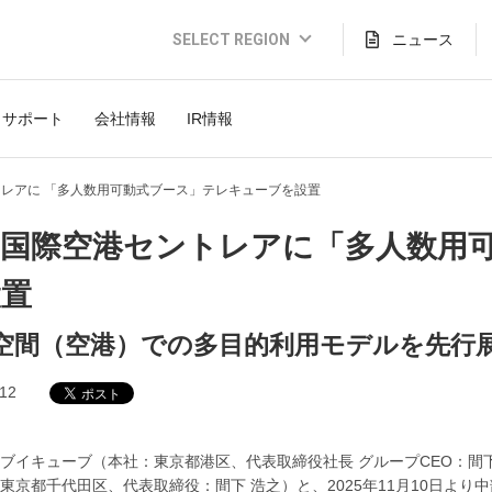
SELECT REGION
ニュース
Global Website (English)
サポート
会社情報
IR情報
JAPAN (日本語)
USA (English)
レアに 「多人数用可動式ブース」テレキューブを設置
THAILAND (Thai)
部国際空港セントレアに「多人数用
INDONESIA (Bahasa)
設置
TAIWAN(繁體)
空間（空港）での多目的利用モデルを先行
.12
ブイキューブ（本社：東京都港区、代表取締役社長 グループCEO：間
東京都千代田区、代表取締役：間下 浩之）と、2025年11月10日よ