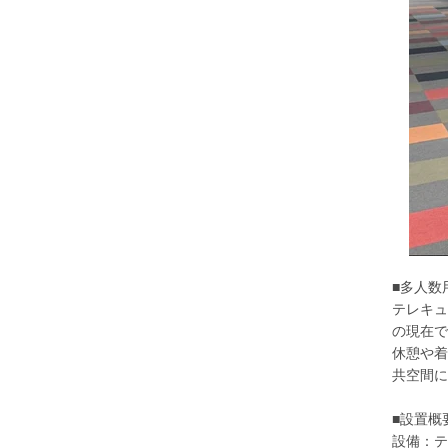
■多人数
テレキュ
の現在で
休憩や着
共空間に
■設置概
設備：テ