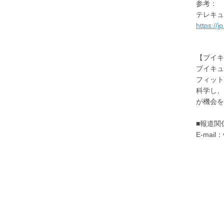
参考：
テレキュ
https://
【ブイ
ブイキュ
フィット
科学し、
が機会を
■報道関
E-mail：