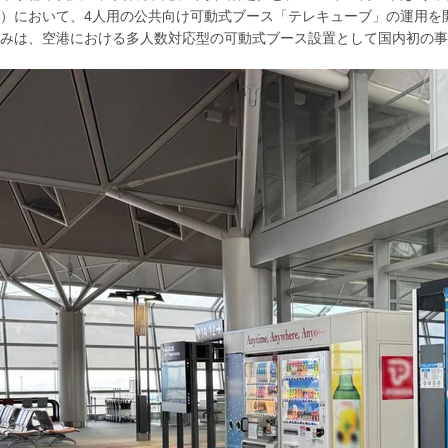
）において、4人用の公共向け可動式ブース「テレキューブ」の運用を
みは、空港における多人数対応型の可動式ブース設置として国内初の事