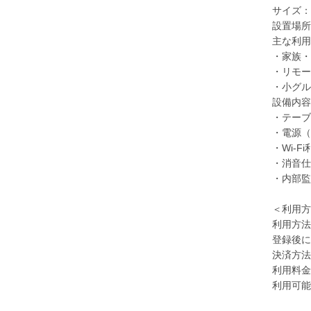
サイズ：W2
設置場所
主な利用
・家族・
・リモー
・小グル
設備内容
・テーブ
・電源（1
・Wi-F
・消音仕
・内部監
＜利用方
利用方法
登録後に
決済方法：
利用料金
利用可能