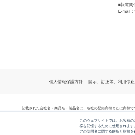
■報道関
E-mail：
個人情報保護方針
開示、訂正等、利用停止
記載された会社名・商品名・製品名は、各社の登録商標または商標で
© V-cube, Inc. All Rights Reserved.
このウェブサイトでは、お客様のコ
株式会社ブイキューブ
様を記憶するために使用されます
アの訪問者に関する解析と指標を