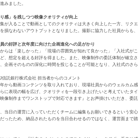
進みました。
り感」を残しつつ映像クオリティが向上
集が入ることで動画としてのクオリティは大きく向上した一方、リクエ
を損なわないアウトプットとなりました。撮影に協力した社員からも、
員の好評と次年度に向けた企画進化への足がかり
からは「楽しかった」「現場の雰囲気が知れて良かった」「入社式がこ
ど、想定を超える好評を得ました。また、映像制作の委託体制が確立さ
、企画そのものの深化に時間を投じることが可能となり、入社式のさら
FJ信託銀行株式会社 担当者からのコメント
年から動画コンテンツを取り入れており、現場社員からのウェルカム感
らに表現の幅を広げ、クオリティを一段引き上げたいと考えていたタイ
映像制作までワンストップで対応できます』とお声掛けいただき、委託
、当日の運営に入っていただくチームに編集もお願いできるという安心
だったため、納品されたものを当日合わせるのではなく、運営面まで踏