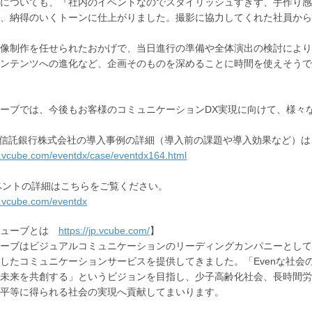
についても、『社内のイベントなのでスタイリッシュすぎず、手作り感
、納得のいくトーンに仕上がりました。撮影に協力してくれた社員から
像制作を任せられたおかげで、当日進行の準備や全体演出の検討により
ンテンツへの進化など、企画そのものを深めることに時間を使えそうで
ーブでは、今後もお客様のコミュニケーションDX実現に向けて、様々
J信託銀行株式会社の導入事例の詳細（導入前の課題や導入効果など）
jp.vcube.com/eventdx/case/eventdx164.html
イベントの詳細はこちらをご覧ください。
jp.vcube.com/eventdx
キューブとは
https://jp.vcube.com/
】
ーブはビジュアルコミュニケーションのリーディングカンパニーとして
したコミュニケーションサービスを提供してきました。「Evenな社
未来を共創する」というビジョンを目指し、少子高齢化社会、長時間労
平等に得られる社会の実現へ貢献してまいります。