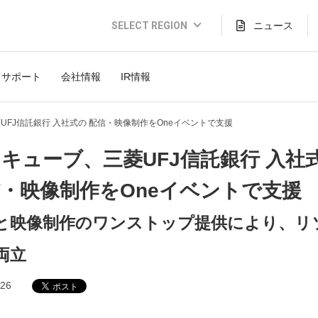
SELECT REGION
ニュース
Global Website (English)
サポート
会社情報
IR情報
JAPAN (日本語)
USA (English)
UFJ信託銀行 入社式の 配信・映像制作をOneイベントで支援
THAILAND (Thai)
キューブ、三菱UFJ信託銀行 入社
INDONESIA (Bahasa)
・映像制作をOneイベントで支援
TAIWAN(繁體)
と映像制作のワンストップ提供により、リ
両立
.26