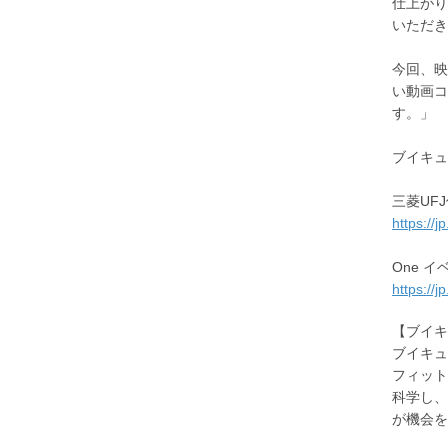
仕上がり
いただき
今回、映
い動画コ
す。」
ブイキュ
三菱UF
https://
One 
https://
【ブイ
ブイキュ
フィット
科学し、
が機会を