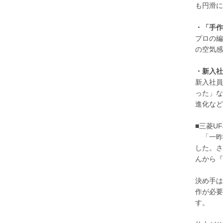
も円滑に
・「手作
プロの編
の空気感
・新入社
新入社員
った」な
進化など
■三菱U
「一昨
した。さ
んから『
決め手は
作が必要
す。