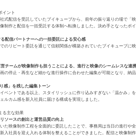
ポイント
社式配信を受託していたブイキューブから、前年の振り返りの場で「映
像制作と配信を一括受託する体制へ転換しました。決め手となったポイ
頼する配信パートナーへの一括委託による安心感
でのリピート委託を通じて信頼関係が構築されていたブイキューブに映
日運営チームが映像制作も担うことによる、進行と映像のシームレスな連
画の停止・再生など細かな進行操作に合わせた編集が可能となり、納品
作り感」を残した編集トーン
イベントである以上、スタイリッシュに作り込みすぎない「温かみ」を
ェルカム感を新入社員に届ける構成を実現しました。
よる主な効果
リソースの創出と運営品質の向上
いた映像制作工程を全面的に委託したことで、事務局は当日の進行や全
新入社員を迎え入れる体制を整えることができました。配信と映像制作