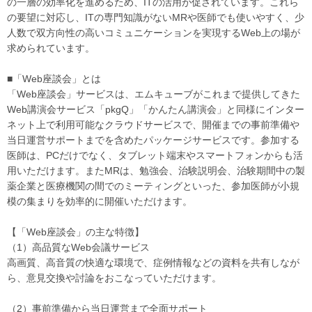
の一層の効率化を進めるため、ITの活用が促されています。これら
の要望に対応し、ITの専門知識がないMRや医師でも使いやすく、少
人数で双方向性の高いコミュニケーションを実現するWeb上の場が
求められています。
■「Web座談会」とは
「Web座談会」サービスは、エムキューブがこれまで提供してきた
Web講演会サービス「pkgQ」「かんたん講演会」と同様にインター
ネット上で利用可能なクラウドサービスで、開催までの事前準備や
当日運営サポートまでを含めたパッケージサービスです。参加する
医師は、PCだけでなく、タブレット端末やスマートフォンからも活
用いただけます。またMRは、勉強会、治験説明会、治験期間中の製
薬企業と医療機関の間でのミーティングといった、参加医師が小規
模の集まりを効率的に開催いただけます。
【「Web座談会」の主な特徴】
（1）高品質なWeb会議サービス
高画質、高音質の快適な環境で、症例情報などの資料を共有しなが
ら、意見交換や討論をおこなっていただけます。
（2）事前準備から当日運営まで全面サポート