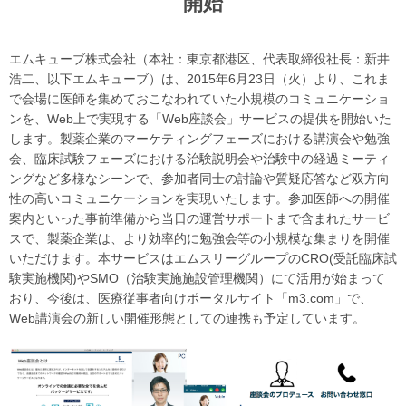
開始
エムキューブ株式会社（本社：東京都港区、代表取締役社長：新井
浩二、以下エムキューブ）は、2015年6月23日（火）より、これま
で会場に医師を集めておこなわれていた小規模のコミュニケーショ
ンを、Web上で実現する「Web座談会」サービスの提供を開始いた
します。製薬企業のマーケティングフェーズにおける講演会や勉強
会、臨床試験フェーズにおける治験説明会や治験中の経過ミーティ
ングなど多様なシーンで、参加者同士の討論や質疑応答など双方向
性の高いコミュニケーションを実現いたします。参加医師への開催
案内といった事前準備から当日の運営サポートまで含まれたサービ
スで、製薬企業は、より効率的に勉強会等の小規模な集まりを開催
いただけます。本サービスはエムスリーグループのCRO(受託臨床試
験実施機関)やSMO（治験実施施設管理機関）にて活用が始まって
おり、今後は、医療従事者向けポータルサイト「m3.com」で、
Web講演会の新しい開催形態としての連携も予定しています。