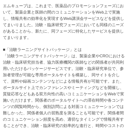
エムキューブは、これまで、医薬品のプロモーションフェーズにお
いて、製薬企業と医師の間のコミュニケーションをWeb上で実施
し、情報共有の効率化を実現するWeb講演会サービスなどを提供し
てまいりました。治験・臨床研究フェーズにおいても同様のニーズ
があることから、新たに、同フェーズに特化したサービスを提供し
てまいります。
■「治験ラーニングサイトパッケージ」とは
「治験ラーニングサイトパッケージ」は、製薬企業やCROにおける
治験・臨床研究担当者、協力医療機関の医師などの関係者が共同利
用いただけるパッケージサービスです。治験・臨床研究単位で、参
加者管理が可能な専用ポータルサイトを構築し、同サイトを介し
て、資料や録画コンテンツなどによる情報共有が可能です。また、
ポータルサイト上でカンファレンスやミーティングなどを開催し、
質疑応答などもある双方向性の高いコミュニケーションをWebで実
施いただけます。関係者のポータルサイトへの滞在時間や各コンテ
ンツの閲覧時間から、個別訪問による対面コミュニケーションでは
難しかった、関係者個人の習熟度を測ることも可能です。関係者間
のコミュニケーション頻度を高め、適切なタイミングで情報共有す
ることができ、治験・臨床研究の効率的な進行と、時間やコストの