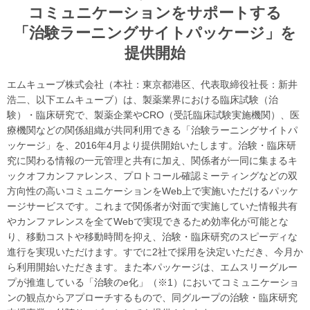
コミュニケーションをサポートする
「治験ラーニングサイトパッケージ」を
提供開始
エムキューブ株式会社（本社：東京都港区、代表取締役社長：新井
浩二、以下エムキューブ）は、製薬業界における臨床試験（治
験）・臨床研究で、製薬企業やCRO（受託臨床試験実施機関）、医
療機関などの関係組織が共同利用できる「治験ラーニングサイトパ
ッケージ」を、2016年4月より提供開始いたします。治験・臨床研
究に関わる情報の一元管理と共有に加え、関係者が一同に集まるキ
ックオフカンファレンス、プロトコール確認ミーティングなどの双
方向性の高いコミュニケーションをWeb上で実施いただけるパッケ
ージサービスです。これまで関係者が対面で実施していた情報共有
やカンファレンスを全てWebで実現できるため効率化が可能とな
り、移動コストや移動時間を抑え、治験・臨床研究のスピーディな
進行を実現いただけます。すでに2社で採用を決定いただき、今月か
ら利用開始いただきます。また本パッケージは、エムスリーグルー
プが推進している「治験のe化」（※1）においてコミュニケーショ
ンの観点からアプローチするもので、同グループの治験・臨床研究