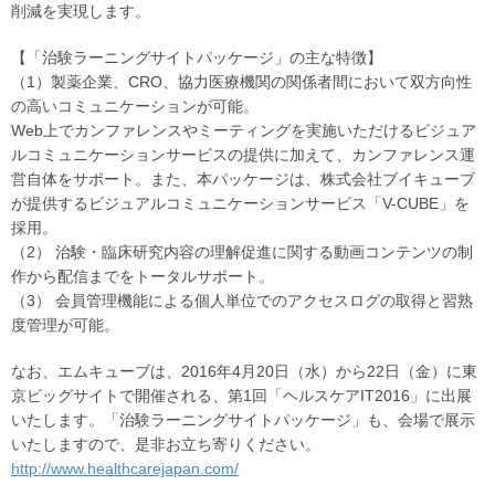
削減を実現します。
【「治験ラーニングサイトパッケージ」の主な特徴】
（1）製薬企業、CRO、協力医療機関の関係者間において双方向性
の高いコミュニケーションが可能。
Web上でカンファレンスやミーティングを実施いただけるビジュア
ルコミュニケーションサービスの提供に加えて、カンファレンス運
営自体をサポート。また、本パッケージは、株式会社ブイキューブ
が提供するビジュアルコミュニケーションサービス「V-CUBE」を
採用。
（2） 治験・臨床研究内容の理解促進に関する動画コンテンツの制
作から配信までをトータルサポート。
（3） 会員管理機能による個人単位でのアクセスログの取得と習熟
度管理が可能。
なお、エムキューブは、2016年4月20日（水）から22日（金）に東
京ビッグサイトで開催される、第1回「ヘルスケアIT2016」に出展
いたします。「治験ラーニングサイトパッケージ」も、会場で展示
いたしますので、是非お立ち寄りください。
http://www.healthcarejapan.com/