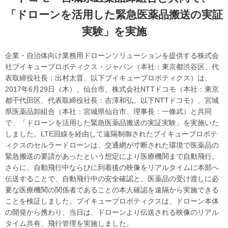
「ドローンを活用した緊急医薬品搬送の実証
実験」を実施
企業・自治体向け業務用ドローンソリューションを提供する株式会
社ブイキューブロボティクス・ジャパン（本社：東京都渋谷区、代
表取締役社長：出村太晋、以下ブイキューブロボティクス）は、
2017年6月29日（木）、仙台市、株式会社NTTドコモ（本社：東京
都千代田区、代表取締役社長：吉澤和弘、以下NTTドコモ）、宮城
県医薬品卸組合（本社：宮城県仙台市、理事長：一條武）と共同
で、「ドローンを活用した緊急医薬品搬送の実証実験」を実施いた
しました。LTE回線を経由して遠隔制御されたブイキューブロボテ
ィクスのセルラードローンは、交通網が寸断された環境で医薬品の
緊急搬送の要請があったという想定により医療機関まで自動飛行。
さらに、自動飛行中ならびに到着後の映像をリアルタイムに本部へ
伝送することで、自動飛行中の安全確認と、医薬品の受け渡しに必
要な医療機関の関係者であることの本人確認を遠隔から実施できる
ことを検証しました。ブイキューブロボティクスは、ドローン本体
の開発から携わり、当日は、ドローンより伝送される映像のリアル
タイム共有、飛行管理を実施しました。