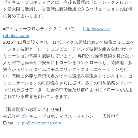
ブイキューブロボティクスは、今後も最新のドローンテクノロジー
を最大限に活用し、災害時に有効活用できるソリューションの提供
に努めてまいります。
■ブイキューブロボティクスについて
http://www.vc-
robotics.com/
2015年10月に設立され、ロボティクス領域において映像コミュニケ
ーション技術とドローンコンピューティング技術を組み合わせたソ
リューション事業を展開しています。 専門的な操作技術を持たない
人が誰でも簡単かつ安全にドローンをコントロールし、遠隔地・多
拠点からリアルタイムにモニタリング・コミュニケーションを行
い、即時に必要な意思決定ができる環境を実現させていきます。コ
ミュニケーションの可能性をさらに拡げ、多くの日常業務をドロー
ンに代替させていき、社会の中で当たり前のようにドローンが活用
されている世界を創っていきます。
【報道関係のお問い合わせ先】
株式会社ブイキューブロボティクス・ジャパン 広報担当
E-mail ：
pr@vc-robotics.com