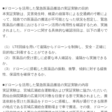
■ドローンを活用した緊急医薬品搬送の実証実験の目的
本実証実験は、災害発生時、橋梁の崩落等による交通網の寸断によ
って、陸路での医薬品の搬送が不可能となった状況を想定し、緊急
医薬品の搬送におけるドローン活用の有用性を確認するため、実施
されました。ドローンに関する具体的な確認項目は、以下の通りで
す。
（1） LTE回線を用いて遠隔からドローンを制御し、安全・正確に
目的地に到着することができるか。
（2） 医薬品の受け渡しに必要な本人確認を、遠隔から実施できる
か。
（3） ドローンに搭載した医薬品の振動、衝撃、傾斜に対する緩衝
性、保温性を確保できるか。
■ドローンを活用した緊急医薬品搬送の実証実験の内容
実証実験は、宮城広瀬総合運動場および実証実験に協力いただいた
西仙台病院隣接の広瀬川河川敷を往復する形で実施されました。搬
送依頼を受けた医薬品をドローンに搭載し、車両が通行できる限界
の地点である宮城広瀬総合運動場まで車で搬送。その後、ドローン