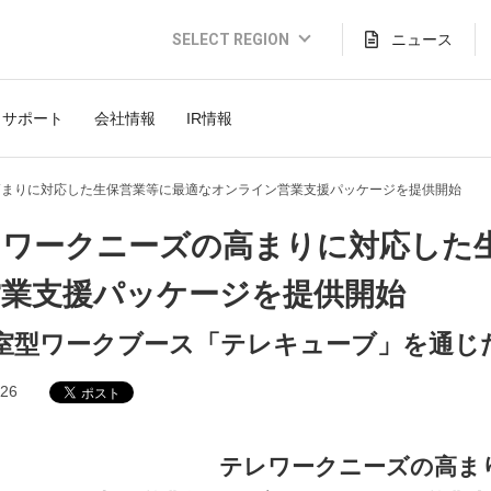
SELECT REGION
ニュース
Global Website (English)
サポート
会社情報
IR情報
JAPAN (日本語)
USA (English)
高まりに対応した生保営業等に最適なオンライン営業支援パッケージを提供開始
THAILAND (Thai)
レワークニーズの高まりに対応した
INDONESIA (Bahasa)
営業支援パッケージを提供開始
TAIWAN(繁體)
室型ワークブース「テレキューブ」を通じ
.26
テレワークニーズの高ま