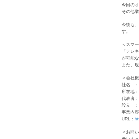
今回のオ
その他業
今後も、
す。
＜スマー
「テレキ
が可能な
また、現
＜会社概
社名 ：
所在地：
代表者：
設立 ：
事業内容
URL：
ht
＜お問い
テレキュ