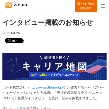
導入のご相談
資料請求
インタビュー掲載のお知らせ
2022.04.26
ポ
ート株式会社（
https://www.theport.jp/
）が運営するキャリアパー
クエージェントのキャリア地図にて当社代表取締役会長 グループ
CEO 間下直晃がインタビューを受け、記事が掲載されました。
詳しくは
こちら
をご覧ください。