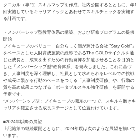
クニカル（専門）スキルマップを作成。社内公開するとともに、年1
回実施しているキャリアドックとあわせてスキルチェックを実施す
る計画です。
・メンバーシップ型教育体系の構築、および研修プログラムの提供
開始
ブイキューブのバリュー「自分らしく個が輝ける会社 "Stay Gold"」
をベースとした人財育成施策の総称であるThe GOLDサイクルを通
じた成長と、成果を出すための行動発揮を加速させることを目的と
した「メンバーシップ型*教育体系」を発表しました。これに基づ
き、人事制度を深く理解し、社員として求められるレベルでの挑戦
や成長に繋がる行動のベースをつくる「人事制度研修」や、行動の
質を高め成果につなげる「ポータブルスキル強化研修」を展開する
予定です。
*メンバーシップ型：ブイキューブの職系の一つで、スキルを磨きキ
ャリアを確立させる成長ステージとして位置付けています。
■2024年以降の展望
上記施策の継続展開とともに、2024年度は次のような展望を描いて
います。