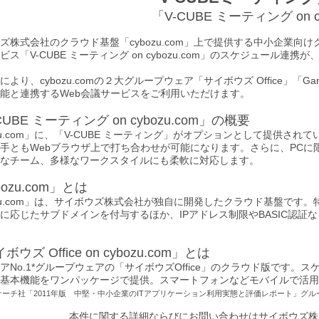
「V-CUBE ミーティング on c
株式会社のクラウド基盤「cybozu.com」上で提供する中小企業向けグループウ
ビス「V-CUBE ミーティング on cybozu.com」のスケジュール連
により、cybozu.comの２大グループウェア「サイボウズ Office」
能と連携するWeb会議サービスをご利用いただけます。
CUBE ミーティング on cybozu.com」の概要
ozu.com」に、「V-CUBE ミーティング」がオプションとして提供
手ともWebブラウザ上で打ち合わせが可能になります。さらに、PC
なチーム、多様なワークスタイルにも柔軟に対応します。
bozu.com」とは
ozu.com」は、サイボウズ株式会社が独自に開発したクラウド基盤で
に応じたサブドメインを付与するほか、IPアドレス制限やBASIC認
ボウズ Office on cybozu.com」とは
アNo.1*グループウェアの「サイボウズOffice」のクラウド版です
基本機能をワンパッケージで提供。スマートフォンなどモバイルで活用
サーチ社「2011年版 中堅・中小企業のITアプリケーション利用実態と評価レポート」グ
本件に関する詳細ならびにお問い合わせはサイボウズ株