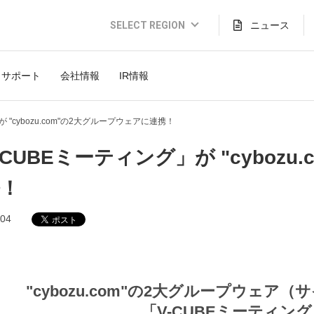
SELECT REGION
ニュース
Global Website (English)
サポート
会社情報
IR情報
JAPAN (日本語)
USA (English)
 "cybozu.com"の2大グループウェアに連携！
THAILAND (Thai)
-CUBEミーティング」が "cyboz
INDONESIA (Bahasa)
！
TAIWAN(繁體)
.04
"cybozu.com"の2大グループウェア（サイボ
「V-CUBEミーティン