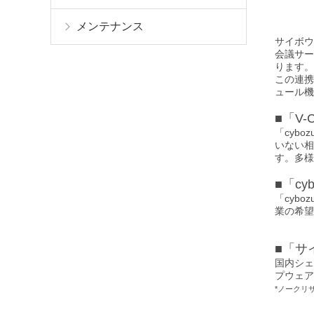
メンテナンス
サイボウズ
会議サー
ります。
この連携
ュール機
■「V-
「cyb
いない相
す。多様
■「cy
「cyb
業の希望
■「サイ
国内シェ
プウェア
*ノークリ