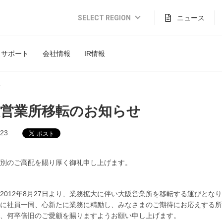
SELECT REGION
ニュース
Global Website (English)
サポート
会社情報
IR情報
JAPAN (日本語)
USA (English)
せ
THAILAND (Thai)
阪営業所移転のお知らせ
INDONESIA (Bahasa)
.23
TAIWAN(繁體)
別のご高配を賜り厚く御礼申し上げます。
2012年8月27日より、業務拡大に伴い大阪営業所を移転する運びとな
に社員一同、心新たに業務に精励し、みなさまのご期待にお応えする所
、何卒倍旧のご愛顧を賜りますようお願い申し上げます。