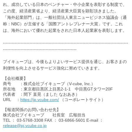
れ、成功している日本のベンチャー・中小企業を表彰する制度で、
この度、経済産業省より、経済産業大臣賞を顕彰頂きました。
「海外起業部門」は、一般社団法人東京ニュービジネス協議会（通
称：NBC）が主催する「国際アントレプレナー大賞」です。これ
は、海外において優れた起業をされた日本人起業家を表彰します。
-------------------------------------------------------------------------------------
--------------------------------------------------
ブイキューブは、今後もよりよいサービス提供を通じ、お客さまの
利便性を向上させるサービス強化に努めていきます。
【会社概要】
商号 ：株式会社ブイキューブ（V-cube, Inc.）
所在地 ：東京都目黒区上目黒2-1-1 中目黒GTタワー20F
代表者 ：間下 直晃（ました なおあき）
URL
：
https://jp.vcube.com/
（コーポレートサイト）
【報道関係のお問い合わせ先】
株式会社ブイキューブ 社長室 広報担当
TEL
： 03-5768-3308
FAX
： 03-6866-5601 E-mail ：
release@pj.vcube.co.jp