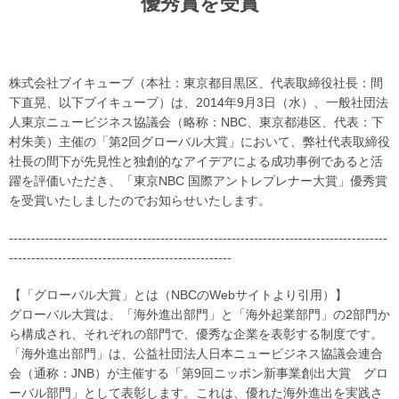
優秀賞を受賞
株式会社ブイキューブ（本社：東京都目黒区、代表取締役社長：間
下直晃、以下ブイキューブ）は、2014年9月3日（水）、一般社団法
人東京ニュービジネス協議会（略称：NBC、東京都港区、代表：下
村朱美）主催の「第2回グローバル大賞」において、弊社代表取締役
社長の間下が先見性と独創的なアイデアによる成功事例であると活
躍を評価いただき、「東京NBC 国際アントレプレナー大賞」優秀賞
を受賞いたしましたのでお知らせいたします。
-------------------------------------------------------------------------------------
--------------------------------------------------
【「グローバル大賞」とは（NBCのWebサイトより引用）】
グローバル大賞は、「海外進出部門」と「海外起業部門」の2部門か
ら構成され、それぞれの部門で、優秀な企業を表彰する制度です。
「海外進出部門」は、公益社団法人日本ニュービジネス協議会連合
会（通称：JNB）が主催する「第9回ニッポン新事業創出大賞 グロ
ーバル部門」として表彰します。これは、優れた海外進出を実践さ