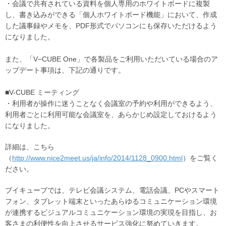
・会議で共有されている資料を個人専用のホワイトボードに複製
し、書き込みができる「個人ホワイトボード機能」において、作成
した議事録やメモを、PDF形式でパソコンにも保存いただけるよう
になりました。
また、「V−CUBE One」で各製品をご利用いただいている場合のア
ップデート事項は、下記の通りです。
■V-CUBE ミーティング
・利用者が操作に迷うことなく会議室の予約や利用ができるよう、
利用者ごとに利用可能な会議室を、あらかじめ設定しておけるよう
になりました。
詳細は、こちら
（
http://www.nice2meet.us/ja/info/2014/1128_0900.html
）をご覧く
ださい。
ブイキューブでは、テレビ会議システム、電話会議、PCやスマート
フォン、タブレット端末といったあらゆるコミュニケーション環境
が連携するビジュアルコミュニケーション環境の実現を目指し、お
客さまの利便性を向上させるサービス強化に努めていきます。