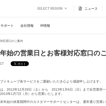
SELECT REGION
ニュース
Global Website (English)
サポート
会社情報
IR情報
JAPAN (日本語)
USA (English)
様対応窓口のご案内
THAILAND (Thai)
末年始の営業日とお客様対応窓口の
INDONESIA (Bahasa)
.17
TAIWAN(繁體)
ブイキューブ各サービスをご愛顧いただき心より感謝申し上げます。
は、2012年12月29日（土）から 2013年1月6日（日）まで全営業
2013年1月7日（月）から営業いたします。
末年始の休業期間中のカスタマーサポートセンターは、通常通り営業い