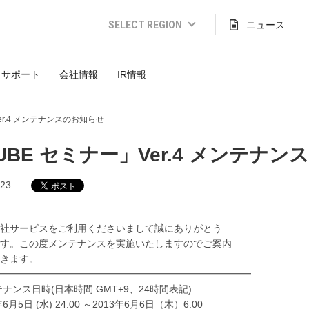
SELECT REGION
ニュース
Global Website (English)
サポート
会社情報
IR情報
JAPAN (日本語)
USA (English)
Ver.4 メンテナンスのお知らせ
THAILAND (Thai)
CUBE セミナー」Ver.4 メンテナ
INDONESIA (Bahasa)
.23
TAIWAN(繁體)
社サービスをご利用くださいまして誠にありがとう
す。この度メンテナンスを実施いたしますのでご案内
きます。
━━━━━━━━━━━━━━━━━━━━━━━━━━
テナンス日時(日本時間 GMT+9、24時間表記)
6月5日 (水) 24:00 ～2013年6月6日（木）6:00