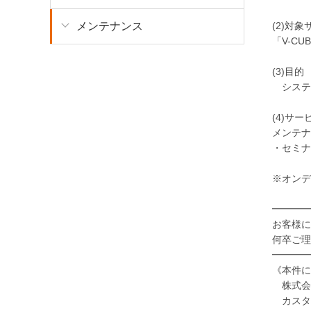
(2)対
メンテナンス
「V-CU
(3)目的
システ
(4)サ
メンテナ
・セミナ
※オンデ
━━━━
お客様に
何卒ご理
━━━━
《本件に
株式会
カスタ