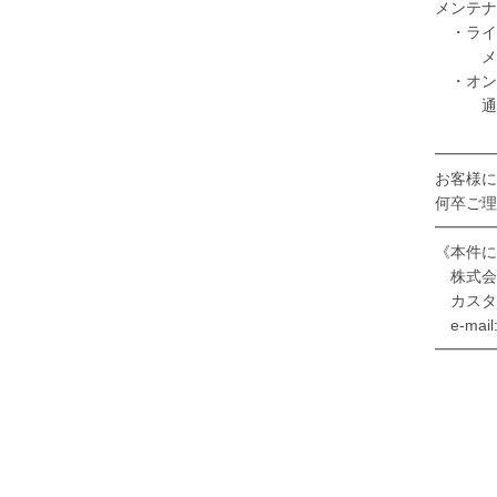
メンテナ
・ライ
メンテ
・オン
通常通
━━━━
お客様に
何卒ご理
━━━━
《本件に
株式会
カスタ
e-mail
━━━━