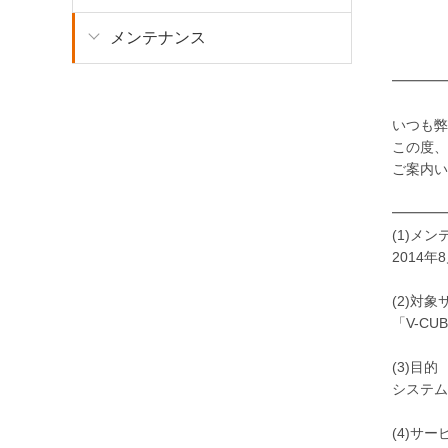
「V-
メン
メンテナンス
━━━━
いつも弊
この度、
ご案内い
━━━━
(1)メン
2014年8
(2)対
「V-C
(3)目的
システム
(4)サ