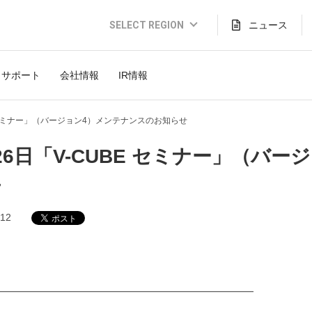
SELECT REGION
ニュース
Global Website (English)
サポート
会社情報
IR情報
JAPAN (日本語)
USA (English)
E セミナー」（バージョン4）メンテナンスのお知らせ
THAILAND (Thai)
26日「V-CUBE セミナー」（バ
INDONESIA (Bahasa)
せ
TAIWAN(繁體)
.12
━━━━━━━━━━━━━━━━━━━━━━━━━━