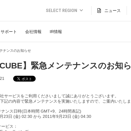
SELECT REGION
ニュース
Global Website (English)
サポート
会社情報
IR情報
JAPAN (日本語)
USA (English)
ンテナンスのお知らせ
THAILAND (Thai)
-CUBE】緊急メンテナンスのお知
INDONESIA (Bahasa)
.21
TAIWAN(繁體)
社サービスをご利用くださいまして誠にありがとうございます。
下記の内容で緊急メンテナンスを実施いたしますので、ご案内いたしま
テナンス日時(日本時間 GMT+9、24時間表記)
月23日 (金) 02:30 から 2011年9月23日 (金) 04:30
象サービス：