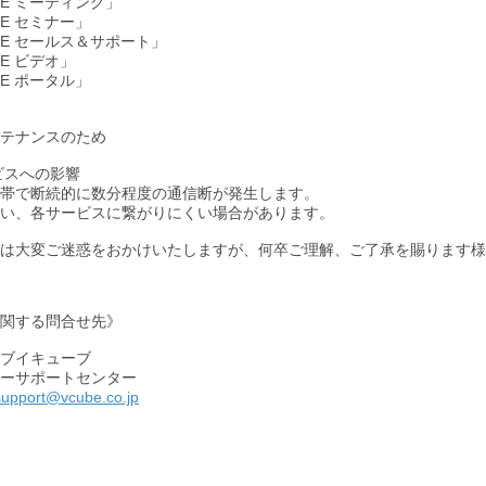
BE ミーティング」
BE セミナー」
UBE セールス＆サポート」
BE ビデオ」
BE ポータル」
：
テナンスのため
ービスへの影響
帯で断続的に数分程度の通信断が発生します。
い、各サービスに繋がりにくい場合があります。
は大変ご迷惑をおかけいたしますが、何卒ご理解、ご了承を賜ります様
関する問合せ先》
ブイキューブ
ーサポートセンター
support@vcube.co.jp