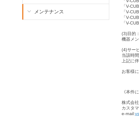
「V-CU
「V-CU
メンテナンス
「V-C
「V-CU
「V-CU
(3)目的
機器メン
(4)サ
当該時間
上記に伴
お客様に
《本件に
株式会社
カスタマ
e-mail:
v