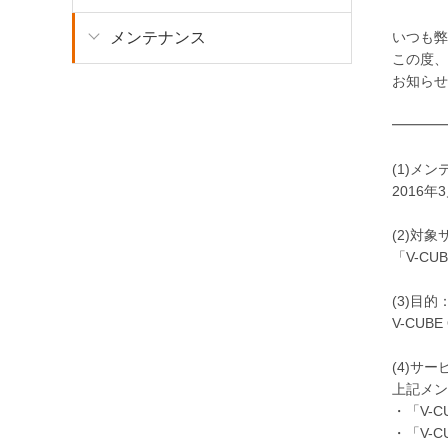
いつも弊
メンテナンス
この度、
お知らせ
━━━━
(1)メ
2016年3
(2)対
「V-CUB
(3)目的
V-CUB
(4)サ
上記メン
・「V-C
・「V-C