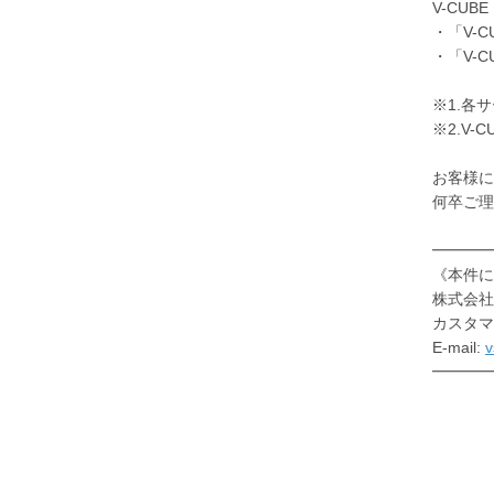
V-CUB
・「V-C
・「V-C
※1.各
※2.V-
お客様に
何卒ご理
━━━━
《本件に
株式会社
カスタマ
E-mail:
v
━━━━