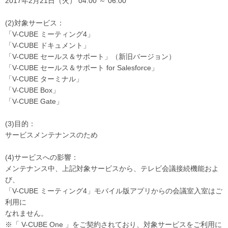
2017年2月21日（火） 04:00 ～ 06:00
(2)対象サービス：
「V-CUBE ミーティング4」
「V-CUBE ドキュメント」
「V-CUBE セールス＆サポート」（新旧バージョン）
「V-CUBE セールス＆サポート for Salesforce」
「V-CUBE ターミナル」
「V-CUBE Box」
「V-CUBE Gate」
(3)目的：
サービスメンテナンスのため
(4)サービスへの影響：
メンテナンス中、上記対象サービスから、テレビ会議接続機能およ
び、
「V-CUBE ミーティング4」モバイル版アプリからの会議室入室はご
利用に
なれません。
※「 V-CUBE One 」をご契約されており、対象サービスをご利用に