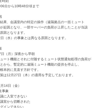
生時刻
6分から10時48分頃まで
因
結果、会議室内の特定の操作（遠隔拠点の一括ミュート
が起因となり、一部サーバーの負荷が上昇したことが当該
原因となります。
日（水）の事象とは異なる原因となります。
策
7日（月）深夜から早朝
ュート機能とそれに付随するミュート状態通知処理の負荷が
とから、暫定的に遠隔ミュート機能の提供を停止し、
根本的に見直す方針です。
は12月27日（木）の適用を予定しております。
2月14日（金）
生事象
に入室できない
室から切断された
インできない