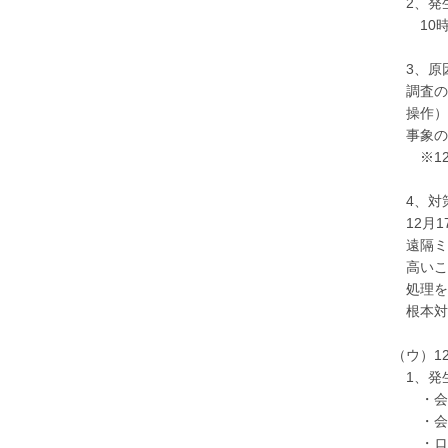
2、発
10時0
3、原
調査の
操作）
事象の
※12
4、対
12月1
遠隔ミ
高いこ
処理を
根本対策
（ウ）1
1、発
・会議
・会議
・ログ