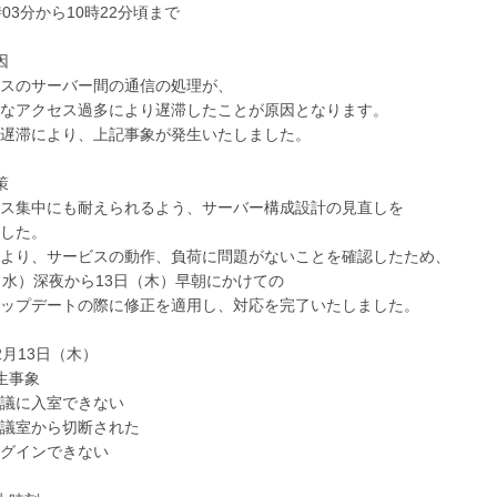
3分から10時22分頃まで
因
スのサーバー間の通信の処理が、
なアクセス過多により遅滞したことが原因となります。
遅滞により、上記事象が発生いたしました。
策
ス集中にも耐えられるよう、サーバー構成設計の見直しを
した。
より、サービスの動作、負荷に問題がないことを確認したため、
水）深夜から13日（木）早朝にかけての
ップデートの際に修正を適用し、対応を完了いたしました。
2月13日（木）
生事象
に入室できない
室から切断された
インできない