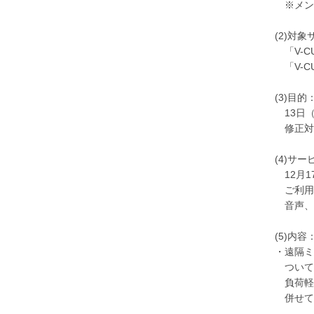
※メン
(2)対
「V-C
「V-CU
(3)目的
13日
修正対
(4)サ
12月1
ご利用
音声、
(5)内容
・遠隔ミ
ついて
負荷軽
併せて