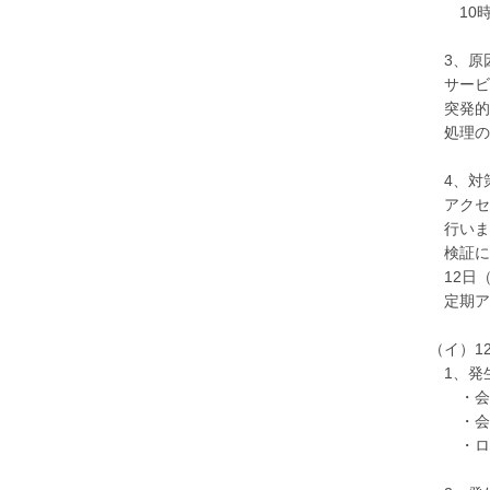
10時0
3、原
サービ
突発的
処理の
4、対
アクセ
行いま
検証に
12日（
定期ア
（イ）1
1、発
・会議
・会議
・ログ