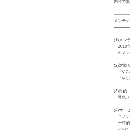
内容で緊
――――
メンテナ
――――
(1)メ
2018年
※メン
(2)対
「V-C
「V-CU
(3)目的
緊急メ
(4)サ
当メン
一時的
そのた