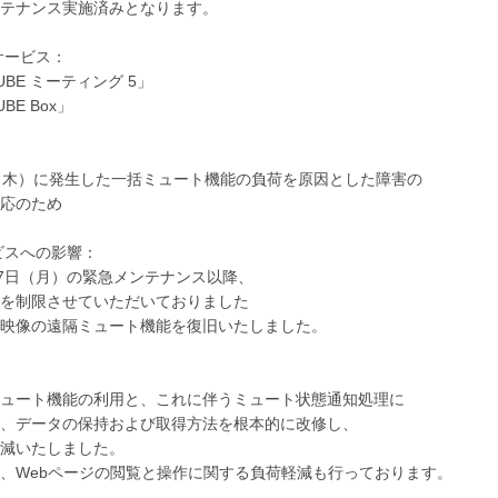
テナンス実施済みとなります。
象サービス：
UBE ミーティング 5」
BE Box」
：
（木）に発生した一括ミュート機能の負荷を原因とした障害の
応のため
ービスへの影響：
7日（月）の緊急メンテナンス以降、
を制限させていただいておりました
映像の遠隔ミュート機能を復旧いたしました。
：
ュート機能の利用と、これに伴うミュート状態通知処理に
、データの保持および取得方法を根本的に改修し、
減いたしました。
、Webページの閲覧と操作に関する負荷軽減も行っております。