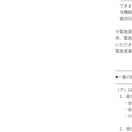
できま
当機能
復旧日
※緊急退
尚、緊急
いただき
緊急退避
――――
■一連の
――――
（ア）1
1、発
・会議
・会議
・ログ
2、発