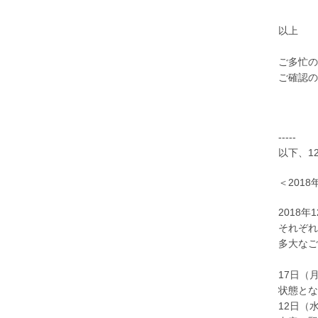
以上
ご多忙の
ご確認の
-----
以下、1
＜2018年
2018
それぞれ
多大なご
17日（
状態とな
12日（