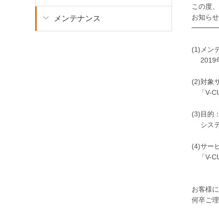
この度、
お知らせ
メンテナンス
━━━━
(1)メ
2019年7
(2)対
「V-C
(3)目的
システ
(4)サ
「V-C
お客様に
何卒ご理