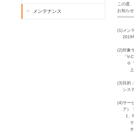
この度、
お知らせ
メンテナンス
━━━━
(1)メ
2019年8
(2)対
「V-C
※「V-C
上記サ
(3)目的
システ
(4)サ
ア）「V
1、PC
そのた
オンデ