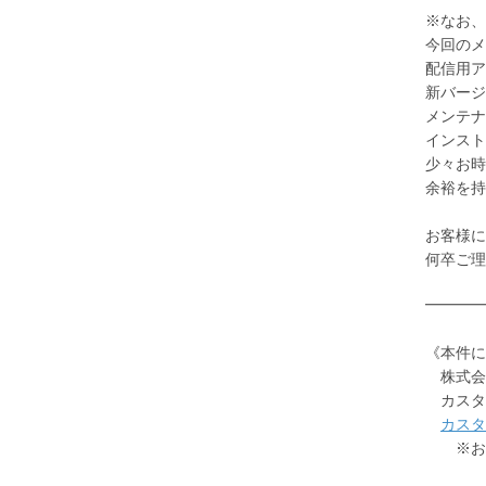
※なお、
今回のメ
配信用アプリ
新バージ
メンテナ
インスト
少々お時
余裕を持
お客様に
何卒ご理
━━━━
《本件に
株式会
カスタ
カスタ
※お問