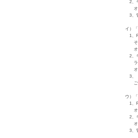
2、モ
オンデ
3、管
イ）「V-
1、PC
そのた
オンデ
2、モバ
ライブ
オンデ
3、「V
ご利用
ウ）「V-
1、P
オンデ
2、モ
オンデ
3、管