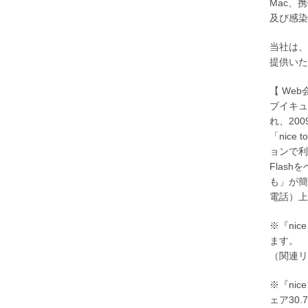
Mac、
及び感染
当社は、
提供いた
【 Web
ブイキュ
れ、20
「nice
ョンで利
Flas
も」が簡
電話）上
※『ni
ます。
（関連リ
※『nic
ェア30