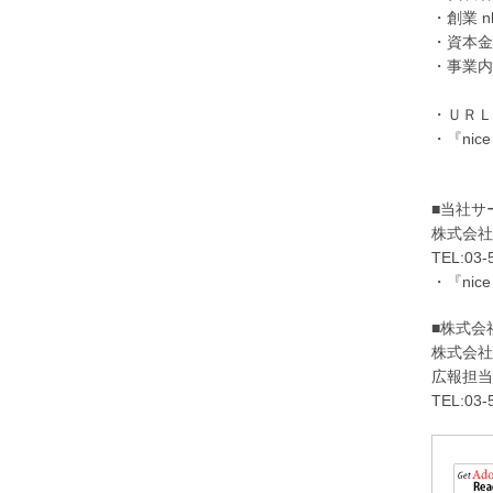
・創業 nb
・資本金 ：
・事業内
企業・
・ＵＲＬ
・『nic
■当社サー
株式会社
TEL:03-
・『ni
■株式会
株式会社
広報担当
TEL:03-