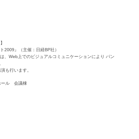
催】
2009』（主催：日経BP社）
は、Web上でのビジュアルコミュニケーションにより パン
。
講演も行います。
示ホール 会議棟