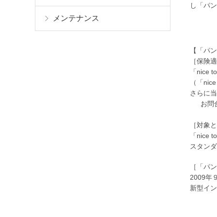
し「パン
メンテナンス
【「パン
［保険適
「nice
（「nic
さらに当
お問合
［対象と
「nic
スタンダ
［「パン
2009
新型イン