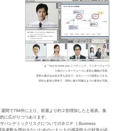
▲「nice to meet you ミーティング」インターフェース
１枚のインターフェースに多彩な機能が充実。
資料の書き込み拡大等も自在で、ボタン一つで録画もできる。
招待も参加も簡単で、同時に最大50拠点までの参加が可能。
１週間で794件に上り、前週より約２割増加したと発表。集
的に広がりつつあります。
ンデミックリスクについてのＢＣＰ（:Business
、同時に感染者数を増やさないための一人一人の感染防止の対策が必