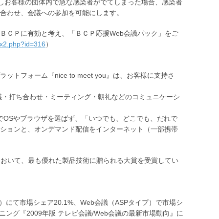
。もしお客様の団体内で急な感染者がでてしまった場合、感染者
合わせ、会議への参加を可能にします。
ＢＣＰに有効と考え、「ＢＣＰ応援Web会議パック」をご
ex2.php?id=316
）
ォーム『nice to meet you』は、お客様に支持さ
主力商品で、会議・打ち合わせ・ミーティング・朝礼などのコミュニケーシ
要でOSやブラウザを選ばず、「いつでも、どこでも、だれで
ションと、オンデマンド配信をインターネット（一部携帯
ー技術大賞において、最も優れた製品技術に贈られる大賞を受賞してい
Pタイプ）にて市場シェア20.1%、Web会議（ASPタイプ）で市場シ
ニング『2009年版 テレビ会議/Web会議の最新市場動向』に