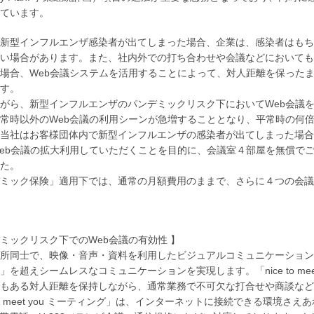
ています。
新型インフルエンザ感染者が出てしまった場合、企業は、感染者はもち
い場合があります。また、社内外での打ち合わせや会議などにおいても
場合、Web会議システムを活用することによって、対人距離を保った
す。
がら、新型インフルエンザのパンデミックリスク下においてWeb会議
常時以外のWeb会議の利用シーンが急増することとなり、平常時の何倍
当社はお客様団体内で新型インフルエンザの感染者が出てしまった場合
eb会議の拡大利用していただくことを目的に、会議室４部屋を無償で
た。
ミック保険」適用下では、通常の月額費用のままで、さらに４つの会議
ミックリスク下でのWeb会議の有効性 】
所同士で、映像・音声・資料を利用したビジュアルコミュニケーションを実現する
」を超えシームレスなコミュニケーションを実現します。「nice to me
もある対人距離を保持しながら、通常業務で不可欠な打合せや商談など
e to meet you ミーティング」は、インターネットに接続できる環境さ