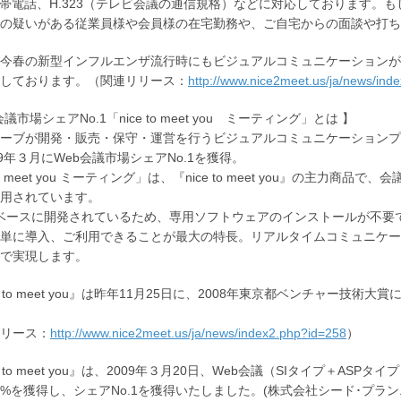
携帯電話、H.323（テレビ会議の通信規格）などに対応しております
の疑いがある従業員様や会員様の在宅勤務や、ご自宅からの面談や打ち
今春の新型インフルエンザ流行時にもビジュアルコミュニケーションが
しております。（関連リリース：
http://www.nice2meet.us/ja/news/ind
会議市場シェアNo.1「nice to meet you ミーティング」とは 】
ーブが開発・販売・保守・運営を行うビジュアルコミュニケーションプラットフ
09年３月にWeb会議市場シェアNo.1を獲得。
 to meet you ミーティング」は、『nice to meet you』の
用されています。
hをベースに開発されているため、専用ソフトウェアのインストールが不
単に導入、ご利用できることが最大の特長。リアルタイムコミュニケー
で実現します。
ce to meet you』は昨年11月25日に、2008年東京都ベンチャ
リース：
http://www.nice2meet.us/ja/news/index2.php?id=258
）
e to meet you』は、2009年３月20日、Web会議（SIタイプ＋AS
.7%を獲得し、シェアNo.1を獲得いたしました。(株式会社シード･プラン