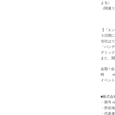
よる）
（関連リ
【『エン
３日間に
当社はリ
「パンデ
デミック対
また、開
会期 /
時 nbs
イベント
■株式会
・商号 n
・所在地
・代表者