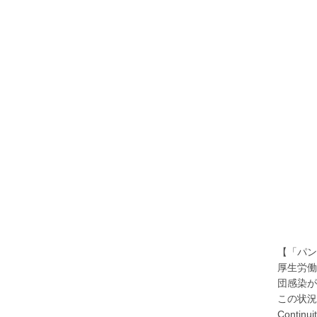
【「パン
厚生労働
団感染が
この状況
Cont