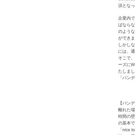
須となっ
企業内で
ばならな
のような
ができま
しかしな
には、通
そこで、
ーズにW
たしまし
「パンデ
【パンデ
離れた場
時間の壁
の基本で
「nic