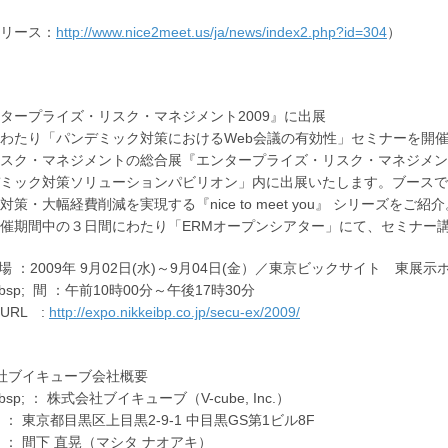
リース：
http://www.nice2meet.us/ja/news/index2.php?id=304
）
タープライズ・リスク・マネジメント2009』に出展
わたり「パンデミック対策におけるWeb会議の有効性」セミナーを開
スク・マネジメントの総合展『エンタープライズ・リスク・マネジメント
ミック対策ソリューションパビリオン」内に出展いたします。ブースで
策・大幅経費削減を実現する『nice to meet you』 シリーズをご紹介
催期間中の３日間にわたり「ERMオープンシアター」にて、セミナー
 会場 ：2009年 9月02日(水)～9月04日(金）／東京ビックサイト 東展
p; 間 ：午前10時00分～午後17時30分
URL :
http://expo.nikkeibp.co.jp/secu-ex/2009/
社ブイキューブ会社概要
bsp; ： 株式会社ブイキューブ（V-cube, Inc.）
 ： 東京都目黒区上目黒2-9-1 中目黒GS第1ビル8F
 ： 間下 直晃（マシタ ナオアキ）