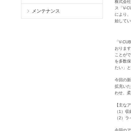
株式会社
ス「V-
メンテナンス
により、
始してい
「V-C
おります
ことがで
を多数保
たい」と
今回の新
拡充いた
わせ、柔
【主なア
（1）収
（2）ラ
今回のア