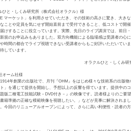
ルひと・しくみ研究所（株式会社オラクル）様
UBE マーケット」を利用させていただき、その技術の高さに驚き、大
なことや定員を気にせず開始直前まで受付できること、低コストで開催
届けすることに役立っています。実際、先日のライブ講演では、前日・
新規のお申込みもありました。双方向機能による臨場感は受講者の心に
や時間の都合でライブ視聴できない受講者からもご好評いただいていま
待しています。
オラクルひと・しくみ研
社オーム社様
1914年創業の出版社で、月刊『OHM』をはじめ様々な技術系の出版物
ト」を通じて提供を開始し、予想以上の反響を得ています。提供中のコン
題版二種電工技能試験－DVD付き－』の映像です。読者様よりのご要
書籍準拠の正確な模範映像を視聴したい。」などが見事に解決されまし
。今回のリニューアルオープンによって、さらに高い利便性・読者の方