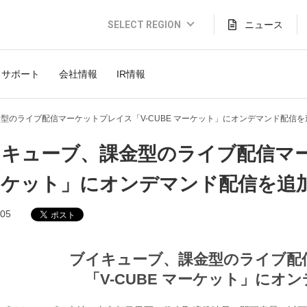
SELECT REGION
ニュース
Global Website (English)
サポート
会社情報
IR情報
JAPAN (日本語)
USA (English)
型のライブ配信マーケットプレイス「V-CUBE マーケット」にオンデマンド配信を
THAILAND (Thai)
キューブ、課金型のライブ配信マー
INDONESIA (Bahasa)
ーケット」にオンデマンド配信を追
TAIWAN(繁體)
.05
ブイキューブ、課金型のライブ配
「V-CUBE マーケット」にオ