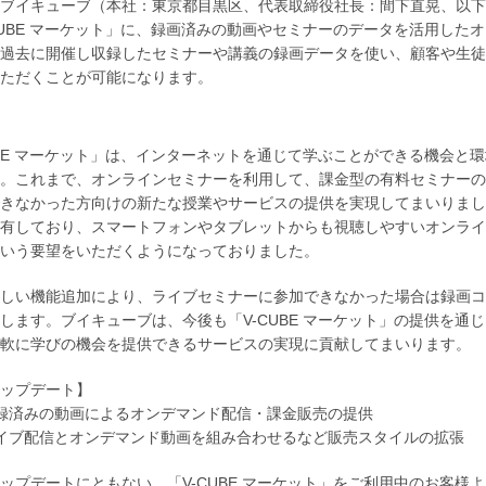
ブイキューブ（本社：東京都目黒区、代表取締役社長：間下直晃、以下
CUBE マーケット」に、録画済みの動画やセミナーのデータを活用し
過去に開催し収録したセミナーや講義の録画データを使い、顧客や生徒
ただくことが可能になります。
UBE マーケット」は、インターネットを通じて学ぶことができる機会と
。これまで、オンラインセミナーを利用して、課金型の有料セミナーの
きなかった方向けの新たな授業やサービスの提供を実現してまいりまし
有しており、スマートフォンやタブレットからも視聴しやすいオンライ
いう要望をいただくようになっておりました。
しい機能追加により、ライブセミナーに参加できなかった場合は録画コ
します。ブイキューブは、今後も「V-CUBE マーケット」の提供を
軟に学びの機会を提供できるサービスの実現に貢献してまいります。
ップデート】
録済みの動画によるオンデマンド配信・課金販売の提供
イブ配信とオンデマンド動画を組み合わせるなど販売スタイルの拡張
ップデートにともない、「V-CUBE マーケット」をご利用中のお客