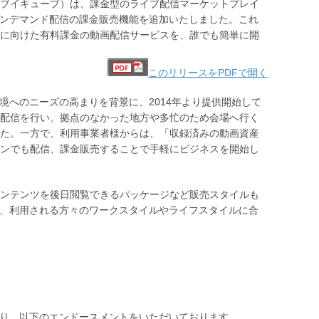
ブイキューブ）は、課金型のライブ配信マーケットプレイ
たオンデマンド配信の課金販売機能を追加いたしました。これ
に向けた有料課金の動画配信サービスを、誰でも簡単に開
このリリースをPDFで開く
環境へのニーズの高まりを背景に、2014年より提供開始して
配信を行い、拠点のなかった地方や多忙のため会場へ行く
た。一方で、利用事業者様からは、「収録済みの動画資産
ンでも配信、課金販売することで手軽にビジネスを開始し
ンテンツを後日閲覧できるパッケージなど販売スタイルも
通じ、利用される方々のワークスタイルやライフスタイルに合
様より、以下のエンドースメントをいただいております。