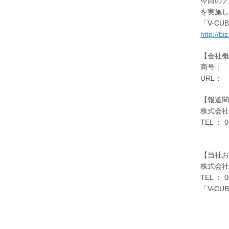
今回のア
を実施し
「V-C
http://b
【会社概
商号： 株
URL：
【報道関
株式会
TEL ： 0
【当社お
株式会社
TEL ： 0
「V-C