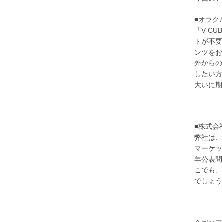
■オラク
「V-C
トが不要
ンツをお
外からの
したい方
大いに期
■株式会
弊社は、
マーケッ
年公表問
こでも、
でしょう