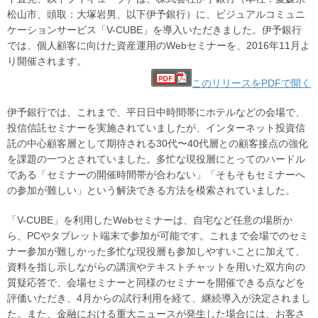
松山市、頭取：大塚岩男、以下伊予銀行）に、ビジュアルコミュニ
ケーションサービス「V-CUBE」を導入いただきました。伊予銀行
では、個人顧客に向けた資産運用のWebセミナーを、2016年11月よ
り開催されます。
このリリースをPDFで開く
伊予銀行では、これまで、平日日中時間帯にホテルなどの会場で、
投信信託セミナーを実施されていましたが、インターネット投資信
託の中心顧客層として期待される30代〜40代層との顧客接点の強化
を課題の一つとされていました。多忙な現役層にとってのハードル
である「セミナーの開催時間帯が合わない」「そもそもセミナーへ
の参加が難しい」という解決できる方法を模索されていました。
「V-CUBE」を利用したWebセミナーは、自宅など任意の場所か
ら、PCやタブレット端末で参加が可能です。これまで会場でのセミ
ナー参加が難しかった多忙な現役層も参加しやすいことに加えて、
資料を指し示しながらの講演やテキストチャットを用いた双方向の
質疑応答で、会場セミナーと同様のセミナーを開催できる点などを
評価いただき、4月からの試行利用を経て、継続導入が決定されまし
た。また、金融における重大ニュースが発生した場合には、お客さ