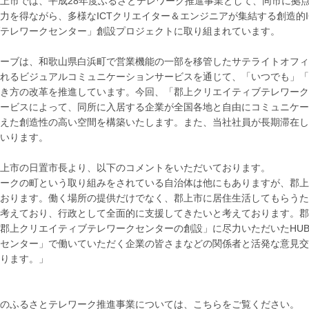
上市では、平成28年度ふるさとテレワーク推進事業として、同市に拠点
力を得ながら、多様なICTクリエイター＆エンジニアが集結する創造的
テレワークセンター」創設プロジェクトに取り組まれています。
ーブは、和歌山県白浜町で営業機能の一部を移管したサテライトオフィ
れるビジュアルコミュニケーションサービスを通じて、「いつでも」「
き方の改革を推進しています。今回、「郡上クリエイティブテレワーク
ービスによって、同所に入居する企業が全国各地と自由にコミュニケー
えた創造性の高い空間を構築いたします。また、当社社員が長期滞在し
いります。
上市の日置市長より、以下のコメントをいただいております。
ークの町という取り組みをされている自治体は他にもありますが、郡上
おります。働く場所の提供だけでなく、郡上市に居住生活してもらうた
考えており、行政として全面的に支援してきたいと考えております。郡
郡上クリエイティブテレワークセンターの創設」に尽力いただいたHUB
センター」で働いていただく企業の皆さまなどの関係者と活発な意見交
ります。」
のふるさとテレワーク推進事業については、こちらをご覧ください。