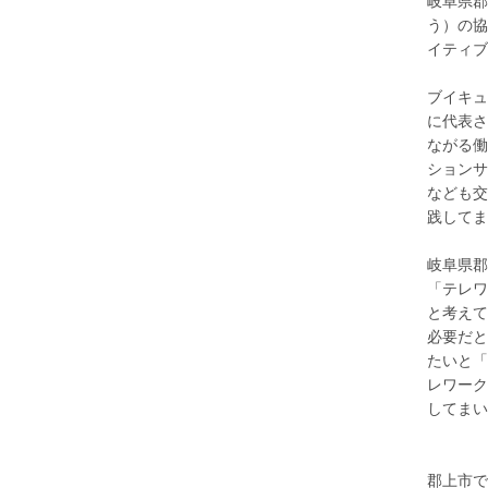
岐阜県郡
う）の協
イティブ
ブイキュ
に代表さ
ながる働
ションサ
なども交
践してま
岐阜県郡
「テレワ
と考えて
必要だと
たいと「
レワーク
してまい
郡上市で