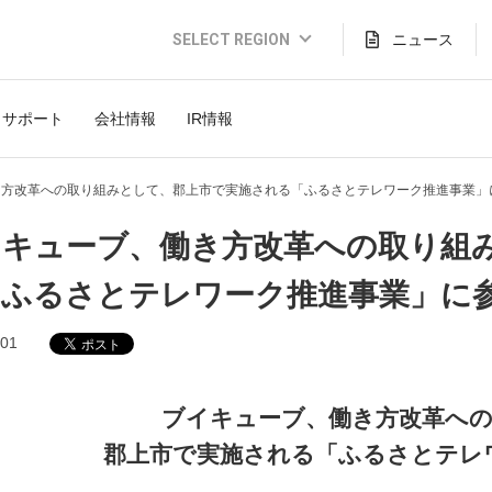
SELECT REGION
ニュース
Global Website (English)
サポート
会社情報
IR情報
JAPAN (日本語)
USA (English)
き方改革への取り組みとして、郡上市で実施される「ふるさとテレワーク推進事業」
THAILAND (Thai)
イキューブ、働き方改革への取り組
INDONESIA (Bahasa)
「ふるさとテレワーク推進事業」に
TAIWAN(繁體)
.01
ブイキューブ、働き方改革へ
郡上市で実施される「ふるさとテレ