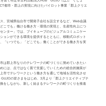
を置く特定非営利活動法人HUB GUJO（はぶ ぐじょ
ICT都市・郡上の実現に向けたパイロット事業「郡上クリエ
ス、宮城県仙台市で開発子会社を設立するなど、Web会議
どこでも」働ける働き方・環境の実現と、生産性向上につ
センター」では、ブイキューブのビジュアルコミュニケー
ションができる環境を提供するとともに、移動式ロボット
、「いつでも」「どこでも」働くことができる働き方を実
市は郡上市なりのテレワークの町づくりに努めていきたい
めには、点ではなく面で支援していくための総合的施策が
上市でテレワークという働き方を通して地域を活性化させ
 GUJOの皆さまをはじめ、3月より「郡上クリエイティブテ
換をしながら、新しく始まるテレワークの町づくりを推進