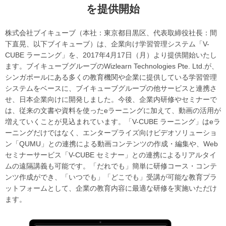
を提供開始
株式会社ブイキューブ（本社：東京都目黒区、代表取締役社長：間
下直晃、以下ブイキューブ）は、企業向け学習管理システム「V-
CUBE ラーニング」を、2017年4月17日（月）より提供開始いたし
ます。ブイキューブグループのWizlearn Technologies Pte. Ltd.が、
シンガポールにある多くの教育機関や企業に提供している学習管理
システムをベースに、ブイキューブグループの他サービスと連携さ
せ、日本企業向けに開発しました。今後、企業内研修やセミナーで
は、従来の文書や資料を使ったeラーニングに加えて、動画の活用が
増えていくことが見込まれています。「V-CUBE ラーニング」はeラ
ーニングだけではなく、エンタープライズ向けビデオソリューショ
ン「QUMU」との連携による動画コンテンツの作成・編集や、Web
セミナーサービス「V-CUBE セミナー」との連携によるリアルタイ
ムの遠隔講義も可能です。「だれでも」簡単に研修コース・コンテ
ンツ作成ができ、「いつでも」「どこでも」受講が可能な教育プラ
ットフォームとして、企業の教育内容に最適な研修を実施いただけ
ます。