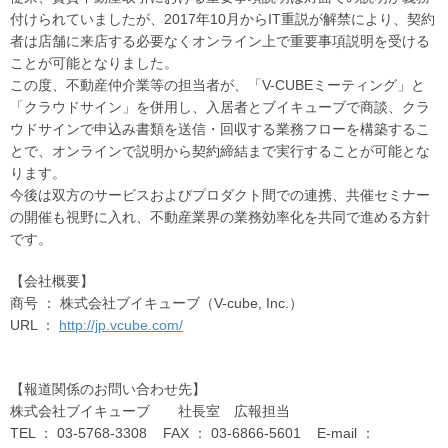
付けられていましたが、2017年10月からIT重説が解禁により、契約
者は店舗に来店する必要なくオンライン上で重要事項説明を受ける
ことが可能となりました。
この度、不動産仲介業等の担当者が、「V-CUBEミーティング」と
「クラウドサイン」を併用し、入居者とブイキューブで商談、クラ
ウドサインで申込み書類を送信・回収する業務フローを構築するこ
とで、オンラインで説明から契約締結まで実行することが可能とな
ります。
今後は双方のサービスおよびプロダクト間での連携、共催セミナー
の開催も視野に入れ、不動産業界の業務効率化を共同で進める方針
です。
【会社概要】
商号 ： 株式会社ブイキューブ（V-cube, Inc.）
URL ：
http://jp.vcube.com/
【報道関係のお問い合わせ先】
株式会社ブイキューブ 社長室 広報担当
TEL ： 03-5768-3308 FAX ： 03-6866-5601 E-mail ：