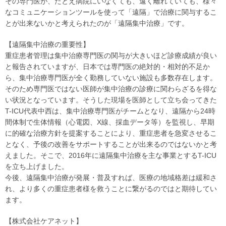
その専門医が、たとえ病院にいなくても、遠く離れていても、様々
なコミュニケーションツールを使って「遠隔」で治療に関与するこ
とが出来ないかと考えられたのが「遠隔集中治療」です。
【遠隔集中治療の重要性】
重症患者管理は集中治療専門医の関与が大きいほど診療成績が良い
と報告されていますが、日本では専門医の絶対的・相対的不足か
ら、集中治療専門医が全く勤務していない施設も多数存在します。
そのため専門医ではない医師が集中治療の診療に関わらざるを得な
い状況となっています。そうした現場を医師として立ち会ってきた
T-ICU代表中西は、集中治療専門医がチームとなり、遠隔から24時
間体制で生体情報（心電図、X線、採血データ等）を監視し、早期
に的確な治療方針を提案することにより、重症患者を急変させるこ
となく、予後の改善をサポートすることが出来るのではないかと考
えました。そこで、2016年に遠隔集中治療を主な事業とするT-ICU
を立ち上げました。
今後、遠隔集中治療が発展・普及すれば、医療の地域格差は緩和さ
れ、より多くの重症患者様を救うことに繋がるのではと期待してい
ます。
【株式会社ケアネット】