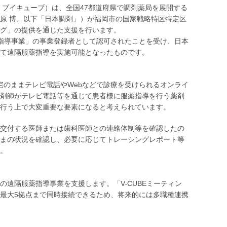
 ブイキューブ）は、全国47都道府県で調剤薬局を展開する
原 博、以下「日本調剤」）が福岡市の国家戦略特区特定区
ィング」の提供を通じた支援を行います。
指導事業」の事業登録者として認可されたことを受け、日本
て遠隔服薬指導を実施可能となったものです。
宅のままテレビ電話やWebなどで診療を受けられるオンライ
剤師がテレビ電話等を通じて患者様に服薬指導を行う薬剤
行う上で大変重要な要素になると考えられています。
交付する医師または歯科医師との連絡体制等を確認したの
まの状況を確認し、必要に応じてトレーシングレポート等
。
回の遠隔服薬指導事業を支援します。「V-CUBEミーティン
最大5拠点まで同時接続できるため、将来的には多職種連携