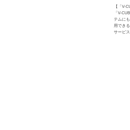
【「V-
「V-C
テムにも
用できる
サービス