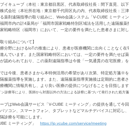
ブイキューブ（本社：東京都目黒区、代表取締役社長：間下直晃、以下
株式会社（本社所在地：東京都千代田区丸の内、代表取締役社長：三津
る薬剤遠隔指導の取り組みに、Web会議システム「V-CUBE ミーテ
福岡市内の計4薬局が「福岡市国家戦略特別区域法を活用した遠隔服薬
家戦略特区（福岡市）において、一定の要件を満たした患者さまに対し
取り組みについて】
療分野におけるIoTの推進により、患者が医療機関に出向くことなく在
進んでいます。また国家戦略特区においては、一定の要件を満たせば薬
が認められており、この薬剤遠隔指導は今後「一気通貫の在宅医療」を
では今後、患者さまから本特例活用の希望があり次第、特定処方箋※を
隔服薬指導を実施します。また、遠隔服薬指導実施後は定期的に患者さ
療機関に情報共有し、より良い医療の提供につなげることを目指します
イン診療等により、医師から対面以外の方法による診察に基づいて発行された処方箋
ーブはWeb会議サービス「V-CUBE ミーティング」の提供を通して今
パソコン、スマートフォン、タブレットなどマルチデバイスに対応し、
隔診療を可能にします。
CUBE ミーティング」
https://jp.vcube.com/service/meeting