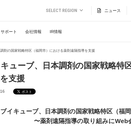
SELECT REGION
ニュース
Global Website (English)
サポート
会社情報
IR情報
JAPAN (日本語)
USA (English)
本調剤の国家戦略特区（福岡市）における薬剤遠隔指導を支援
THAILAND (Thai)
イキューブ、日本調剤の国家戦略特
INDONESIA (Bahasa)
導を支援
TAIWAN(繁體)
.16
ブイキューブ、日本調剤の国家戦略特区（福岡
〜薬剤遠隔指導の取り組みにWeb