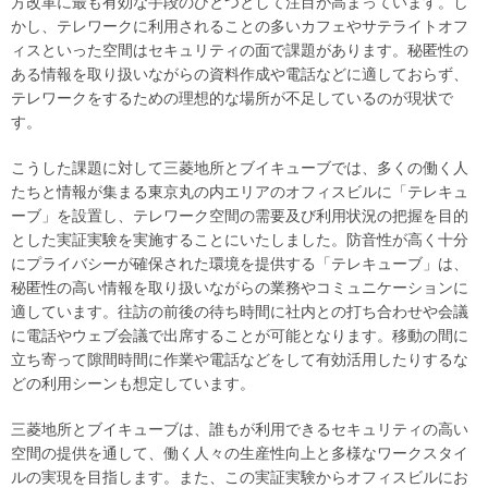
方改革に最も有効な手段のひとつとして注目が高まっています。し
かし、テレワークに利用されることの多いカフェやサテライトオフ
ィスといった空間はセキュリティの面で課題があります。秘匿性の
ある情報を取り扱いながらの資料作成や電話などに適しておらず、
テレワークをするための理想的な場所が不足しているのが現状で
す。
こうした課題に対して三菱地所とブイキューブでは、多くの働く人
たちと情報が集まる東京丸の内エリアのオフィスビルに「テレキュ
ーブ」を設置し、テレワーク空間の需要及び利用状況の把握を目的
とした実証実験を実施することにいたしました。防音性が高く十分
にプライバシーが確保された環境を提供する「テレキューブ」は、
秘匿性の高い情報を取り扱いながらの業務やコミュニケーションに
適しています。往訪の前後の待ち時間に社内との打ち合わせや会議
に電話やウェブ会議で出席することが可能となります。移動の間に
立ち寄って隙間時間に作業や電話などをして有効活用したりするな
どの利用シーンも想定しています。
三菱地所とブイキューブは、誰もが利用できるセキュリティの高い
空間の提供を通して、働く人々の生産性向上と多様なワークスタイ
ルの実現を目指します。また、この実証実験からオフィスビルにお