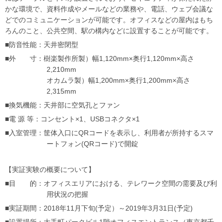
かな環境で、資料作成やメールなどの業務や、電話、ウェブ会議な
どでのコミュニケーションが可能です。オフィスなどの屋内はもち
ろんのこと、公共空間、駅の構内などに設置することが可能です。
■防音性能：天井密閉型
■外 寸：樹楽製作所製）幅1,120mm×奥行1,120mm×高さ
2,210mm
オカムラ製）幅1,200mm×奥行1,200mm×高さ
2,315mm
■換気機能：天井部に空気孔とファン
■電 源 等：コンセント×1、USBコネクタ×1
■入室管理：筐体入口にQRコードを表示し、利用者が所持するスマ
ートフォン(QRコード)で開錠
【実証実験の概要について】
■目 的：オフィスエリアにおける、テレワーク空間の需要及び利
用状況の把握
■実証期間：2018年11月下旬(予定）～2019年3月31日(予定)