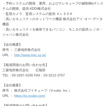
・予約システムの開発、運用、およびテレキューブの鍵制御IoTシス
テムの開発、提供:KDDI株式会社
・監視カメラ、監視システムの提供:ＡＬＳＯＫ
・高いセキュリティのネットワーク機器:株式会社アイ･オー･データ
機器
・高いセキュリティを確保できるパソコン、モニタの提供:レノボ・
ジャパン株式会社
【
会社概要
】
商号
： 三菱地所株式会社
URL
：
http://www.mec.co.jp/
【報道関係のお問い合わせ先】
三菱地所株式会社 広報部
TEL：03-3287-5200 FAX：03-3212-3757
【
会社概要
】
商号
：
株式会社ブイキューブ（V-cube, Inc.）
URL
：
https://jp.vcube.com/
【報道関係のお問い合わせ先】