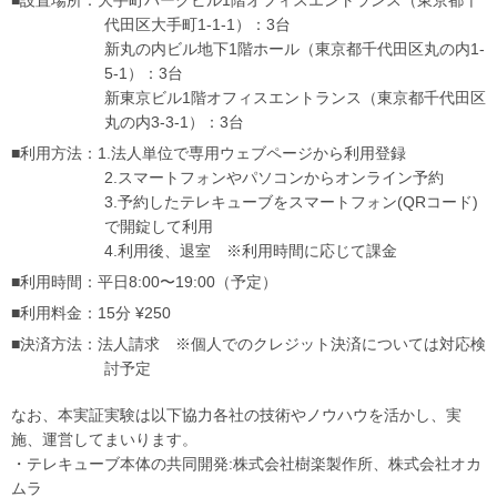
■設置場所：大手町パークビル1階オフィスエントランス（東京都千
代田区大手町1-1-1）：3台
新丸の内ビル地下1階ホール（東京都千代田区丸の内1-
5-1）：3台
新東京ビル1階オフィスエントランス（東京都千代田区
丸の内3-3-1）：3台
■利用方法：1.法人単位で専用ウェブページから利用登録
2.スマートフォンやパソコンからオンライン予約
3.予約したテレキューブをスマートフォン(QRコード)
で開錠して利用
4.利用後、退室 ※利用時間に応じて課金
■利用時間：平日8:00〜19:00（予定）
■利用料金：15分 ¥250
■決済方法：法人請求 ※個人でのクレジット決済については対応検
討予定
なお、本実証実験は以下協力各社の技術やノウハウを活かし、実
施、運営してまいります。
・テレキューブ本体の共同開発:株式会社樹楽製作所、株式会社オカ
ムラ