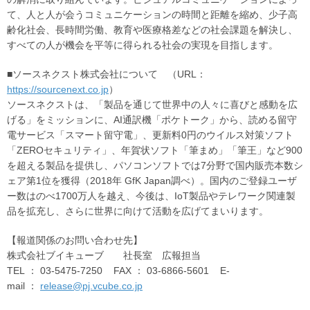
て、人と人が会うコミュニケーションの時間と距離を縮め、少子高
齢化社会、長時間労働、教育や医療格差などの社会課題を解決し、
すべての人が機会を平等に得られる社会の実現を目指します。
■ソースネクスト株式会社について （URL：
https://sourcenext.co.jp
）
ソースネクストは、「製品を通じて世界中の人々に喜びと感動を広
げる」をミッションに、AI通訳機「ポケトーク」から、読める留守
電サービス「スマート留守電」、更新料0円のウイルス対策ソフト
「ZEROセキュリティ」、年賀状ソフト「筆まめ」「筆王」など900
を超える製品を提供し、パソコンソフトでは7分野で国内販売本数シ
ェア第1位を獲得（2018年 GfK Japan調べ）。国内のご登録ユーザ
ー数はのべ1700万人を越え、今後は、IoT製品やテレワーク関連製
品を拡充し、さらに世界に向けて活動を広げてまいります。
【報道関係のお問い合わせ先】
株式会社ブイキューブ 社長室 広報担当
TEL ： 03-5475-7250 FAX ： 03-6866-5601 E-
mail ：
release@pj.vcube.co.jp