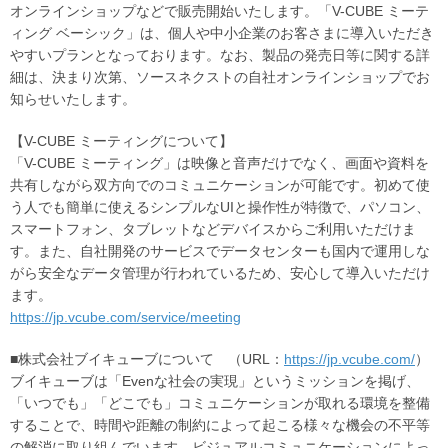
オンラインショップなどで販売開始いたします。「V-CUBE ミーテ
ィング ベーシック」は、個人や中小企業のお客さまに導入いただき
やすいプランとなっております。なお、製品の発売日等に関する詳
細は、決まり次第、ソースネクストの自社オンラインショップでお
知らせいたします。
【V-CUBE ミーティングについて】
「V-CUBE ミーティング」は映像と音声だけでなく、画面や資料を
共有しながら双方向でのコミュニケーションが可能です。初めて使
う人でも簡単に使えるシンプルなUIと操作性が特徴で、パソコン、
スマートフォン、タブレットなどデバイスからご利用いただけま
す。また、自社開発のサービスでデータセンターも国内で運用しな
がら安全なデータ管理が行われているため、安心して導入いただけ
ます。
https://jp.vcube.com/service/meeting
■株式会社ブイキューブについて （URL：
https://jp.vcube.com/
）
ブイキューブは「Evenな社会の実現」というミッションを掲げ、
「いつでも」「どこでも」コミュニケーションが取れる環境を整備
することで、時間や距離の制約によって起こる様々な機会の不平等
の解消に取り組んでいます。ビジュアルコミュニケーションによっ