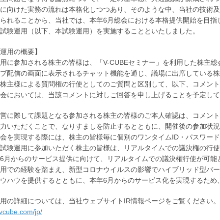
に向けた実務の流れは本格化しつつあり、そのような中、当社の技術及
られることから、当社では、本年6月総会における本格提供開始を目指
試験運用（以下、本試験運用）を実施することといたしました。
運用の概要】
用に参加される株主の皆様は、「V-CUBEセミナー」を利用した株主
ブ配信の画面に表示されるチャット機能を通じ、議場に出席している株
株主様による質問権の行使としてのご質問と区別して、以下、コメント
会においては、当該コメントに対しご回答を申し上げることを予定して
営に際して課題となる参加される株主の皆様のご本人確認は、コメント時
力いただくことで、なりすましを防止するとともに、開催後の参加状況
会を実現する際には、株主の皆様毎に個別のワンタイムID・パスワー
試験運用に参加いただく株主の皆様は、リアルタイムでの議決権の行使
6月からのサービス提供に向けて、リアルタイムでの議決権行使が可能
用での経験を踏まえ、新型コロナウイルスの影響でハイブリッド型バー
ウハウを提供するとともに、本年6月からのサービス化を実現するため
用の詳細については、当社ウェブサイトIR情報ページをご覧ください。
r.vcube.com/jp/