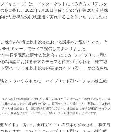
ブイキューブ）は、インターネットによる双方向リアルタ
目指し、2020年3月25日開催予定の当社第20期定時株
向けた新機能の試験運用を実施することといたしましたの
わない株主の皆様に株主総会における議事をご覧いただき、当
UBEセミナー」でライブ配信してまいりました。
向けた中長期課題に関する勉強会」による「ハイブリッド型バ
化の議論における最終ステップと位置づけられる「株主総
ッド型バーチャル株主総会の実施ガイド（案）」が公表され
験とノウハウをもとに、ハイブリッド型バーチャル株主総
で、リアル株主総会の場に在所しない株主の皆様がインターネット等の手段を用いて遠
いて株主総会において議決権を行使し、質問をすること等ができ、実際にリアル株主
ーチャル株主総会」と、議決権の行使等はできず、株主総会における審議等をインタ
といい、両者を併せて「ハイブリッド型バーチャル株主総会」といいます。
実施ガイド」（以下、実施ガイド）の成案が公表され、株主総
つあります。このようにハイブリッド型バーチャル株主総