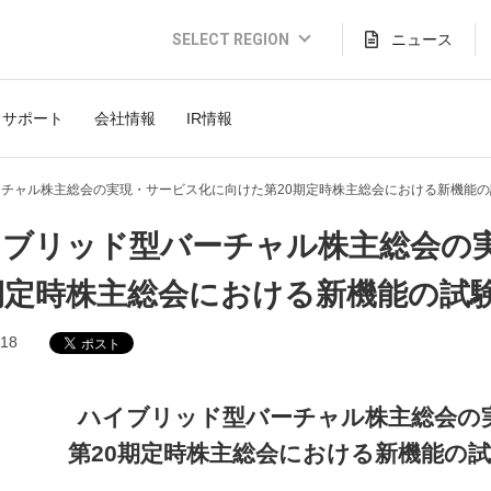
SELECT REGION
ニュース
Global Website (English)
サポート
会社情報
IR情報
JAPAN (日本語)
USA (English)
チャル株主総会の実現・サービス化に向けた第20期定時株主総会における新機能
THAILAND (Thai)
イブリッド型バーチャル株主総会の
INDONESIA (Bahasa)
期定時株主総会における新機能の試
TAIWAN(繁體)
.18
ハイブリッド型バーチャル株主総会の
第20期定時株主総会における新機能の