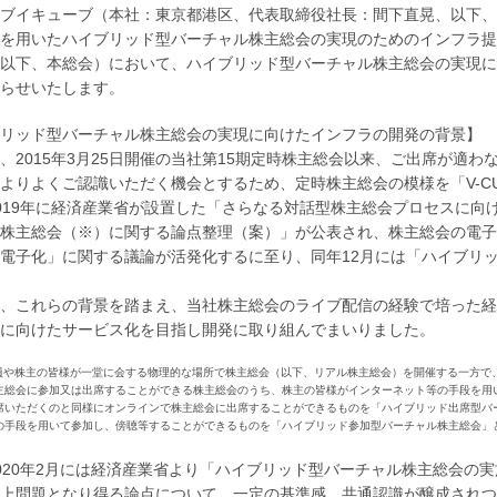
ブイキューブ（本社：東京都港区、代表取締役社長：間下直晃、以下、
を用いたハイブリッド型バーチャル株主総会の実現のためのインフラ提供を
以下、本総会）において、ハイブリッド型バーチャル株主総会の実現に
らせいたします。
リッド型バーチャル株主総会の実現に向けたインフラの開発の背景】
、2015年3月25日開催の当社第15期定時株主総会以来、ご出席が適
よりよくご認識いただく機会とするため、定時株主総会の模様を「V-C
019年に経済産業省が設置した「さらなる対話型株主総会プロセスに
株主総会（※）に関する論点整理（案）」が公表され、株主総会の電子
電子化」に関する議論が活発化するに至り、同年12月には「ハイブリ
、これらの背景を踏まえ、当社株主総会のライブ配信の経験で培った経
に向けたサービス化を目指し開発に取り組んでまいりました。
社役員や株主の皆様が一堂に会する物理的な場所で株主総会（以下、リアル株主総会）を開催する一方
主総会に参加又は出席することができる株主総会のうち、株主の皆様がインターネット等の手段を用
席いただくのと同様にオンラインで株主総会に出席することができるものを「ハイブリッド出席型バ
の手段を用いて参加し、傍聴等することができるものを「ハイブリッド参加型バーチャル株主総会」
020年2月には経済産業省より「ハイブリッド型バーチャル株主総会の
上問題となり得る論点について、一定の基準感、共通認識が醸成されつ