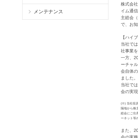
株式会社
イム通信
メンテナンス
主総会（
で、お知
【ハイブ
当社では
社事業を
一方、2
ーチャル
会自体の
ました。
当社では
会の実現
(※) 当
隔地から株
総会にご出
ーネット等
また、2
会の実務