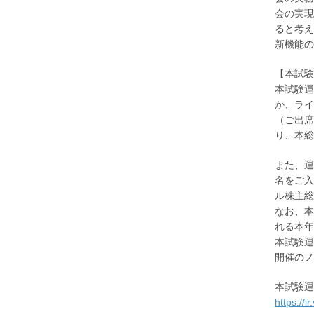
会の実現
ると考え
新機能の
【本試験
本試験運
か、ライ
（ご出席
り、本総
また、運
名をご入
ル株主総
なお、本
れる本年
本試験運
開催のノ
本試験運
https://i