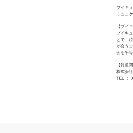
ブイキュ
ミュニケ
【ブイ
ブイキュ
とで、時
が会うコ
会を平等
【報道関
株式会
TEL ： 