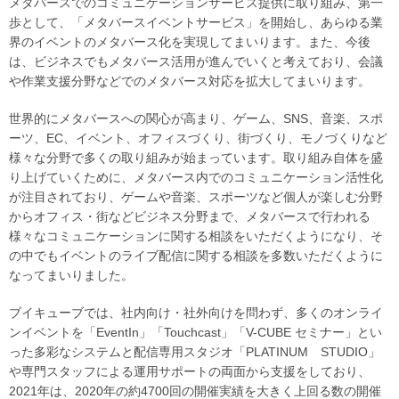
メタバースでのコミュニケーションサービス提供に取り組み、第一
歩として、「メタバースイベントサービス」を開始し、あらゆる業
界のイベントのメタバース化を実現してまいります。また、今後
は、ビジネスでもメタバース活用が進んでいくと考えており、会議
や作業支援分野などでのメタバース対応を拡大してまいります。
世界的にメタバースへの関心が高まり、ゲーム、SNS、音楽、スポ
ーツ、EC、イベント、オフィスづくり、街づくり、モノづくりなど
様々な分野で多くの取り組みが始まっています。取り組み自体を盛
り上げていくために、メタバース内でのコミュニケーション活性化
が注目されており、ゲームや音楽、スポーツなど個人が楽しむ分野
からオフィス・街などビジネス分野まで、メタバースで行われる
様々なコミュニケーションに関する相談をいただくようになり、そ
の中でもイベントのライブ配信に関する相談を多数いただくように
なってまいりました。
ブイキューブでは、社内向け・社外向けを問わず、多くのオンライ
ンイベントを「EventIn」「Touchcast」「V-CUBE セミナー」とい
った多彩なシステムと配信専用スタジオ「PLATINUM STUDIO」
や専門スタッフによる運用サポートの両面から支援をしており、
2021年は、2020年の約4700回の開催実績を大きく上回る数の開催