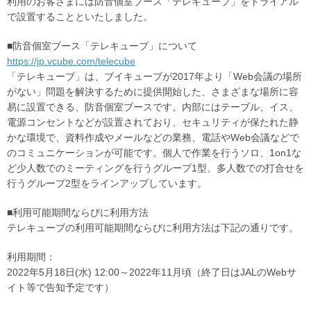
利用のお客さまには防音個室ブース「テレキューブ」をトライアル
で設置することといたしました。
■防音個室ブース「テレキューブ」について
https://jp.vcube.com/telecube
「テレキューブ」は、ブイキューブが2017年より「Web会議の場所
がない」問題を解決するために提供開始した、さまざまな場所に容
易に設置できる、防音個室ブースです。内部にはテーブル、イス、
電源コンセントなどが設置されており、セキュリティが保たれた静
かな環境で、資料作成やメールなどの業務、電話やWeb会議などで
のコミュニケーションが可能です。個人で作業を行うソロ、1on1な
ど少人数でのミーティングを行うグループ1型、多人数での打合せを
行うグループ2型をラインアップしています。
■利用可能期間ならびに利用方法
テレキューブの利用可能期間ならびに利用方法は下記の通りです。
利用期間：
2022年5月18日(水) 12:00～2022年11月頃（終了日はJALのWebサ
イト等で告知予定です）