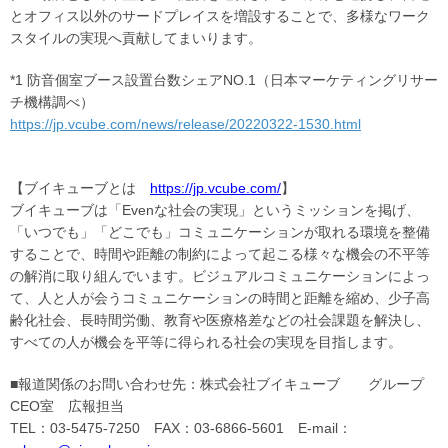
とオフィス以外のサードプレイスを増設することで、多様なワーク
スタイルの実現へ貢献してまいります。
*1 防音個室ブース設置台数シェアNO.1（日本マーケティングリサー
チ機構調べ）
https://jp.vcube.com/news/release/20220322-1530.html
【ブイキューブとは
https://jp.vcube.com/
】
ブイキューブは「Evenな社会の実現」というミッションを掲げ、
「いつでも」「どこでも」コミュニケーションが取れる環境を整備
することで、時間や距離の制約によって起こる様々な機会の不平等
の解消に取り組んでいます。ビジュアルコミュニケーションによっ
て、人と人が会うコミュニケーションの時間と距離を縮め、少子高
齢化社会、長時間労働、教育や医療格差などの社会課題を解決し、
すべての人が機会を平等に得られる社会の実現を目指します。
■報道関係のお問い合わせ先：株式会社ブイキューブ
グループ
CEO室 広報担当
TEL：03-5475-7250 FAX：03-6866-5601 E-mail：