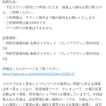
利用方法：
・下記ラウンジ受付にて申告いただき、係員より鍵をお受け取りの
上、ご利用ください。
・ご利用後は、ラウンジ受付まで鍵の返却をお願いいたします。
・ご利用時間は最大50分です。
・ブース内での飲食はできません。
設置場所：
・羽田空港国内線 北側ダイヤモンド・プレミアラウンジ受付付近：
2台
・羽田空港国内線 南側ダイヤモンド・プレミアラウンジ受付付近：
2台
詳細はこちらのページをご覧ください。
https://www.jal.co.jp/jp/ja/info/2022/dom/220513/
コロナで大きく変化した“テレワークの場所ない問題”に対する課題
は年々高まっており、防音個室ブース「テレキューブ」の累計設置
台数は年々増加、同市場のシェアNO.1を獲得しています*1。今回設
置された空港は、設置希望が多い場所の一つです。今後もテレワー
クの場所として希望が多い施設を運営される企業様と連携し、自宅