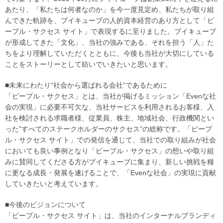
あたり、「私たちは何者なのか」を今一度見定め、私たちが取り組
んできた軌跡を、ブイキューブの人的資本経営のあり方として「ピ
ープル・サクセス サイト」で表現するに至りました。ブイキューブ
が形成してきた「文化」、当社の強みである、それを担う「人」た
ちをより理解していただくとともに、今後も当社が大切にしている
ことをストーリーとして紡いでいきたいと思います。
■未来にわたり“社会から選ばれる会社”であるために
「ピープル・サクセス」とは、当社が掲げるミッション「Evenな社
会の実現」に必要不可欠な、当社サービスを利用されるお客様、入
社を検討される求職者様、従業員、株主、地域社会、行政機関とい
った”すべてのステークホルダーのサクセス”の総称です。「ピープ
ル・サクセス サイト」での発信を通じて、当社での取り組みが社会
においても良い事例となり「ピープル・サクセス」の想いや取り組
みに賛同してくださる方がブイキューブに集まり、新しい挑戦を糧
に更なる成長・発展を遂げることで、「Evenな社会」の実現に貢献
していきたいと考えています。
■今後のビジョンについて
「ピープル・サクセス サイト」は、当社のインターナルブランディ