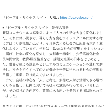
「ピープル・サクセス サイト」URL：
https://ps.vcube.com/
■「ピープル・サクセス サイト」制作の背景
新型コロナウイルス感染症によって人々の生活は大きく変化しまし
た。それに伴い働き方、暮らし方を含むライフスタイルに対する考
え方はより多様性が広がり、それを支える社会の仕組みも大きく変
化しようとしています。当社は「Evenな社会の実現」をミッション
に掲げ、社会の変化を察知し、大都市一極集中、少子高齢化社会、
長時間労働、教育/医療格差など、課題先進国の日本をはじめとし
た、世界が抱える課題をビジュアルコミュニケーションを通じて解
決し、社会を担うすべての人が機会を平等に得られる社会の実現を
目指して事業に取り組んでまいりました。
一方で、会社の中心を「人」と考え、多様な人財が活躍できる場づ
くりを目指し、社内においても様々な施策を行ってまいりました
が、その取り組み内容や、背景にある想いを発信する場は限られて
いました。
そのような中、2023年10月にブイキューブは創業25周年を迎えるに