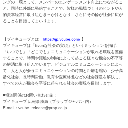
ングの一環として、メンバーのエンゲージメント向上につながるこ
と、同時に外部に発信することで、皆様の職場づくりのヒントや人
的資本経営に取り組むきっかけとなり、さらにその輪が社会に広が
ることを目指してまいります。
【ブイキューブとは
https://jp.vcube.com/
】
ブイキューブは「Evenな社会の実現」というミッションを掲げ、
「いつでも」「どこでも」コミュニケーションが取れる環境を整備
することで、時間や距離の制約によって起こる様々な機会の不平等
の解消に取り組んでいます。ビジュアルコミュニケーションによっ
て、人と人が会うコミュニケーションの時間と距離を縮め、少子高
齢化社会、長時間労働、教育や医療格差などの社会課題を解決し、
すべての人が機会を平等に得られる社会の実現を目指します。
■報道関係のお問い合わせ先：
ブイキューブ 広報事務局（プラップジャパン 内）
E-mail：vcube_release@prap.co.jp