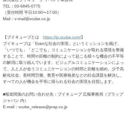
TEL：03-6845-0775
（受付時間 平日10:00〜17:00）
Mail：v-mail@vcube.co.jp
【ブイキューブとは
https://jp.vcube.com/
】
ブイキューブは「Evenな社会の実現」というミッションを掲げ、
「いつでも」「どこでも」コミュニケーションが取れる環境を整備
することで、時間や距離の制約によって起こる様々な機会の不平等
の解消に取り組んでいます。ビジュアルコミュニケーションによっ
て、人と人が会うコミュニケーションの時間と距離を縮め、少子高
齢化社会、長時間労働、教育や医療格差などの社会課題を解決し、
すべての人が機会を平等に得られる社会の実現を目指します。
■報道関係のお問い合わせ先：ブイキューブ 広報事務局（プラップ
ジャパン 内）
E-mail：vcube_release@prap.co.jp