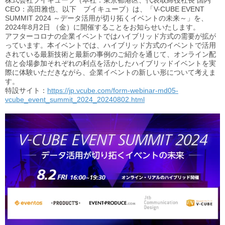
株式会社ブイキューブ（本社：東京都港区、代表取締役社長 国内
CEO：高田雅也、以下 ブイキューブ）は、「V-CUBE EVENT
SUMMIT 2024 ～データ活用が切り拓くイベントの未来～」を、
2024年8月2日 （金）に開催することをお知らせいたします。
アフターコロナの企業イベントではハイブリッド方式の需要が拡が
っています。本イベントでは、ハイブリッド方式のイベントで活用
されている最新技術と最新の事例のご紹介を通じて、オンライン配
信と会場参加それぞれの利点を活かしたハイブリッドイベントを実
際に体験いただきながら、企業イベントの新しい形について考えま
す。
特設サイト：
https://jp.vcube.com/form-webinar-md05-
vcube_event_summit_2024_20240802.html