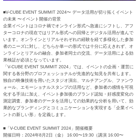
■V-CUBE EVENT SUMMIT 2024〜 データ活用が切り拓くイベント
の未来 〜イベント開催の背景
企業イベントはコロナ禍でオンライン形式へ急速にシフトし、アフ
ターコロナの現在ではリアル形式への回帰とデジタル活用が進んで
います。オンラインとリアルそれぞれの経験を経て多様化した参加
者のニーズに対し、どちらか単一の形式では十分に応えきれず、オ
ンラインとリアルの融合、参加者同士の交流、データ活用による効
果検証が必須となっています。
「V-CUBE EVENT SUMMIT 2024」では、イベントの企画・運営に
関する各分野のプロフェッショナルが先進的な知見を共有します。
独自の映像技術を用いたスタジオ演出、マルチアングル、ファンウ
ォール、エモーショナルスタンプの活用など、参加者の感情を可視
化する手法に加え、イベント参加後のブランド認知・好感度変化の
測定調査、参加者のデータを活用しての効果的な分析を用いて、効
果的なブランディングとコミュニケーションを実現する「企業イベ
ントの新しい形」を定義します。
■「V-CUBE EVENT SUMMIT 2024」開催概要
開催日時：2024年8月2日（金） 16:00〜19:30（講演 16:00〜