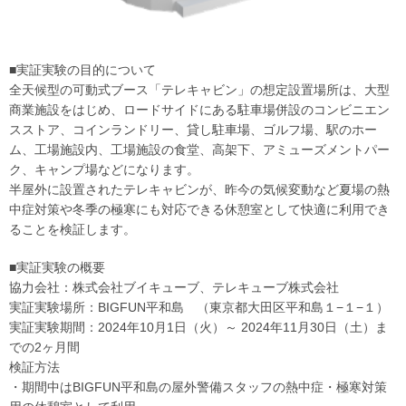
■実証実験の目的について
全天候型の可動式ブース「テレキャビン」の想定設置場所は、大型
商業施設をはじめ、ロードサイドにある駐車場併設のコンビニエン
スストア、コインランドリー、貸し駐車場、ゴルフ場、駅のホー
ム、工場施設内、工場施設の食堂、高架下、アミューズメントパー
ク、キャンプ場などになります。
半屋外に設置されたテレキャビンが、昨今の気候変動など夏場の熱
中症対策や冬季の極寒にも対応できる休憩室として快適に利用でき
ることを検証します。
■実証実験の概要
協力会社：株式会社ブイキューブ、テレキューブ株式会社
実証実験場所：BIGFUN平和島 （東京都大田区平和島１−１−１）
実証実験期間：2024年10月1日（火）～ 2024年11月30日（土）ま
での2ヶ月間
検証方法
・期間中はBIGFUN平和島の屋外警備スタッフの熱中症・極寒対策