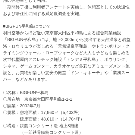
用の休憩室として利用。
・期間終了後に利用者アンケートを実施し、休憩室としての快適性
および居住性に関する満足度調査を実施。
■BIGFUN平和島について
羽田空港からほど近い東京都大田区平和島にある複合商業施設
「BIGFUN平和島」には、地下2,000mから湧出する天然温泉と岩盤
浴・ロウリュウが楽しめる「天然温泉平和島」やトランポリン・ク
ライミングウォール・ロープウォークなど大人も子どもも楽しめる
次世代型屋内アスレチック施設「トンデミ平和島」、ボウリング、
シネマ、ゲームセンター、カラオケなど多彩なアミューズメント施
設と、お買物が楽しい驚安の殿堂「ドン・キホーテ」や「業務スー
パー」などがあります。
〇名称：BIGFUN平和島
〇所在地：東京都大田区平和島1-1-1
〇開業：2002年7月
〇規模：敷地面積：17,860㎡（5,402坪）
延床面積：48,610㎡（14,704坪）
〇構造：鉄筋コンクリート造 地上8階建
（一部鉄骨鉄筋コンクリート造）