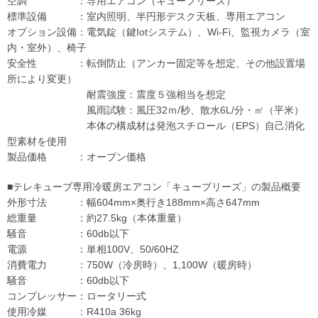
空調 ：専用エアコン（キューブリーズ）
標準設備 ：室内照明、半円形デスク天板、専用エアコン
オプション設備：電気錠（鍵Iotシステム）、Wi-Fi、監視カメラ（室
内・室外）、椅子
安全性 ：転倒防止（アンカー固定等を想定、その他設置場
所により変更）
耐震強度：震度５強相当を想定
風雨試験：風圧32ｍ/秒、散水6L/分・㎡（平米）
本体の構成材は発泡スチロール（EPS）自己消化
型素材を使用
製品価格 ：オープン価格
■テレキューブ専用冷暖房エアコン「キューブリーズ」の製品概要
外形寸法 ：幅604mm×奥行き188mm×高さ647mm
総重量 ：約27.5kg（本体重量）
騒音 ：60db以下
電源 ：単相100V、50/60HZ
消費電力 ：750W（冷房時）、1,100W（暖房時）
騒音 ：60db以下
コンプレッサー：ロータリー式
使用冷媒 ：R410a 36kg