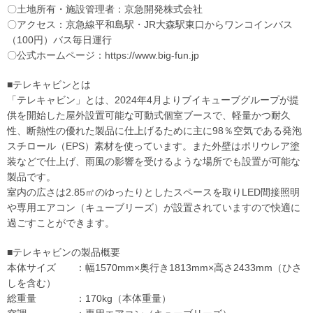
〇土地所有・施設管理者：京急開発株式会社
〇アクセス：京急線平和島駅・JR大森駅東口からワンコインバス
（100円）バス毎日運行
〇公式ホームページ：https://www.big-fun.jp
■テレキャビンとは
「テレキャビン」とは、2024年4月よりブイキューブグループが提
供を開始した屋外設置可能な可動式個室ブースで、軽量かつ耐久
性、断熱性の優れた製品に仕上げるために主に98％空気である発泡
スチロール（EPS）素材を使っています。また外壁はポリウレア塗
装などで仕上げ、雨風の影響を受けるような場所でも設置が可能な
製品です。
室内の広さは2.85㎡のゆったりとしたスペースを取りLED間接照明
や専用エアコン（キューブリーズ）が設置されていますので快適に
過ごすことができます。
■テレキャビンの製品概要
本体サイズ ：幅1570mm×奥行き1813mm×高さ2433mm（ひさ
しを含む）
総重量 ：170kg（本体重量）