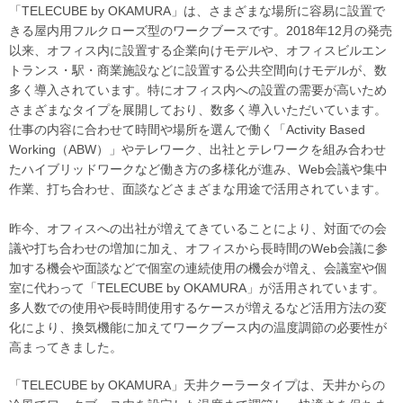
「TELECUBE by OKAMURA」は、さまざまな場所に容易に設置で
きる屋内用フルクローズ型のワークブースです。2018年12月の発売
以来、オフィス内に設置する企業向けモデルや、オフィスビルエン
トランス・駅・商業施設などに設置する公共空間向けモデルが、数
多く導入されています。特にオフィス内への設置の需要が高いため
さまざまなタイプを展開しており、数多く導入いただいています。
仕事の内容に合わせて時間や場所を選んで働く「Activity Based
Working（ABW）」やテレワーク、出社とテレワークを組み合わせ
たハイブリッドワークなど働き方の多様化が進み、Web会議や集中
作業、打ち合わせ、面談などさまざまな用途で活用されています。
昨今、オフィスへの出社が増えてきていることにより、対面での会
議や打ち合わせの増加に加え、オフィスから長時間のWeb会議に参
加する機会や面談などで個室の連続使用の機会が増え、会議室や個
室に代わって「TELECUBE by OKAMURA」が活用されています。
多人数での使用や長時間使用するケースが増えるなど活用方法の変
化により、換気機能に加えてワークブース内の温度調節の必要性が
高まってきました。
「TELECUBE by OKAMURA」天井クーラータイプは、天井からの