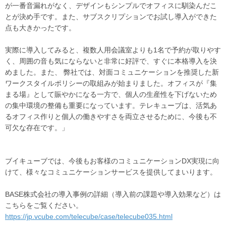
が一番音漏れがなく、デザインもシンプルでオフィスに馴染んだこ
とが決め手です。また、サブスクリプションでお試し導入ができた
点も大きかったです。
実際に導入してみると、複数人用会議室よりも1名で予約が取りやす
く、周囲の音も気にならないと非常に好評で、すぐに本格導入を決
めました。また、 弊社では、対面コミュニケーションを推奨した新
ワークスタイルポリシーの取組みが始まりました。オフィスが『集
まる場』として賑やかになる一方で、個人の生産性を下げないため
の集中環境の整備も重要になっています。テレキューブは、活気あ
るオフィス作りと個人の働きやすさを両立させるために、今後も不
可欠な存在です。」
ブイキューブでは、今後もお客様のコミュニケーションDX実現に向
けて、様々なコミュニケーションサービスを提供してまいります。
BASE株式会社の導入事例の詳細（導入前の課題や導入効果など）は
こちらをご覧ください。
https://jp.vcube.com/telecube/case/telecube035.html