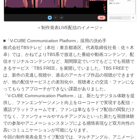
＜制作発表LIVE配信のイメージ＞
■「V-CUBE Communication Platform」採用の決め手
株式会社TBSテレビ（本社：東京都港区、代表取締役社長：佐々木
卓）では、かねてよりTBS系で放送した番組や動画コンテンツ、配
信オリジナルコンテンツなど、期間限定でいつでもどこでも視聴で
きるサービス「TBS FREE」を展開していました。TBS FREEで
は、新作の見逃し視聴や、過去のアーカイブ作品の視聴ができます
が、他の配信サービスとの差別化や、視聴者との交流・ファンにな
ってもらうアプローチができない課題がありました。
「V-CUBE Communication Platform」は、新たなデジタル体験を提
供し、ファンエンゲージメント向上をローコードで実現する配信・
通話プラットフォームです。ファンは単なるライブ配信の閲覧だけ
でなく、ファンウォールやマルチアングルといった新たな視聴体験
での参加やアニメーションスタンプによる感情表現など双方向性の
高いコミュニケーションが可能になります。
今回の制作発表会見ライブ配信では、マルチアングル、アニメーシ