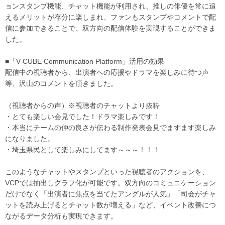
ョンスタンプ機能、チャット機能が利用され、推しの俳優を常に追
えるメリットが存分に楽しまれ、ファンもスタンプやコメントで配
信に参加できることで、双方向の配信体験を実現することができま
した。
■「V-CUBE Communication Platform」活用の効果
配信中の視聴者から、出演者への応援やドラマを楽しみに待つ声
等、沢山のコメントを頂きました。
（視聴者からの声）※視聴者のチャットより抜粋
・とても楽しい会見でした！ドラマ楽しみです！
・本当にチームの仲の良さが伝わる制作発表会見でますます楽しみ
になりました。
・埼玉県民として楽しみにしてます～～～！！！
このようなチャットやスタンプといった視聴者のアクションを、
VCPでは抽出しグラフ化が可能です。双方向のコミュニケーション
だけでなく「出演者に焦点を当てたアングルが人気」「司会がチャ
ットを読み上げるとチャット数が増える」など、イベント改善につ
ながるデータ分析も実現できます。